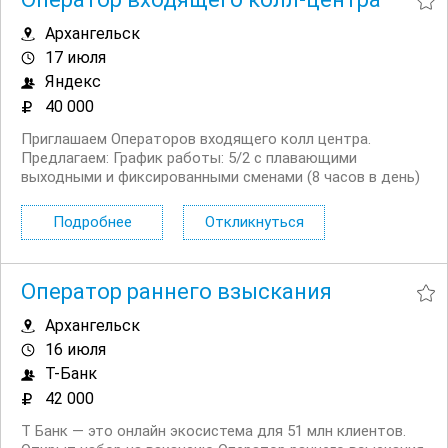
Архангельск
17 июля
Яндекс
40 000
Приглашаем Операторов входящего колл центра.
Предлагаем: График работы: 5/2 с плавающими
выходными и фиксированными сменами (8 часов в день)
Официальное трудоустройство, полную занятость
Удалённую работу и гибкий график — 5/2 с плавающими
Подробнее
Откликнуться
выходными и фиксированными сменами...
Оператор раннего взыскания
Архангельск
16 июля
Т-Банк
42 000
Т Банк — это онлайн экосистема для 51 млн клиентов.