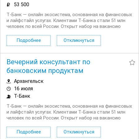
53 500
Т‑Банк — онлайн экосистема, основанная на финансовых
и лайфстайл услугах. Клиентами Т‑Банка стали 51 млн
человек по всей России. Открыт набор на вакансию
Специалист службы поддержки мобильной связи в
регионах. Что вы будете делать: Работать с
Подробнее
Откликнуться
действующими и потенциальными клиентами на...
Вечерний консультант по
банковским продуктам
Архангельск
16 июля
Т-Банк
Т‑Банк — онлайн экосистема, основанная на финансовых
и лайфстайл услугах. Клиентами Т‑Банка стали 51 млн
человек по всей России. Открыт набор на вакансию
Вечерний консультант по банковским продуктам. Что вы
будете делать: Консультировать клиентов по
Подробнее
Откликнуться
депозитным продуктам на входящих звонках...