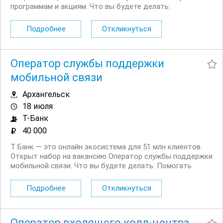
программам и акциям. Что вы будете делать:
Консультировать клиентов по вопросам начисления и
использования кэшбэка, бонусов и участия в акциях
Подробнее
Откликнуться
Помогать разобраться в условиях...
Оператор службы поддержки
мобильной связи
Архангельск
18 июля
Т-Банк
40 000
Т Банк — это онлайн экосистема для 51 млн клиентов.
Открыт набор на вакансию Оператор службы поддержки
мобильной связи. Что вы будете делать: Помогать
клиентам в чате и на входящих звонках по вопросам
использования мобильной связи Помогать с
Подробнее
Откликнуться
настройками мобильной связи ...
Оператор входящего колл-центра