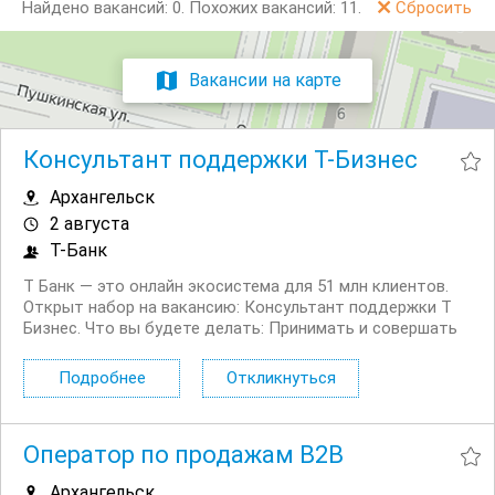
Найдено вакансий: 0.
Похожих вакансий: 11.
Сбросить
Вакансии на карте
Консультант поддержки Т-Бизнес
Архангельск
2 августа
Т-Банк
Т Банк — это онлайн экосистема для 51 млн клиентов.
Открыт набор на вакансию: Консультант поддержки Т
Бизнес. Что вы будете делать: Принимать и совершать
звонки юридическим лицам Решать возникающие
вопросы, связанные как с продуктами компании, так и с
Подробнее
Откликнуться
внешними факторами: гос....
Оператор по продажам B2B
Архангельск