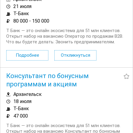
21 июля
Т-Банк
80 000 - 150 000
Т Банк — это онлайн экосистема для 51 млн клиентов.
Открыт набор на вакансию Оператор по продажам B2B.
Что вы будете делать: Звонить предпринимателям.
Будут и холодные, и горячие звонки Выявлять
потребности клиентов и подбирать нужные услуги. Мы
Подробнее
Откликнуться
действительно пытаемся помочь и быть...
Консультант по бонусным
программам и акциям
Архангельск
18 июля
Т-Банк
47 000
Т Банк — это онлайн экосистема для 51 млн клиентов.
Открыт набор на вакансию Консультант по бонусным