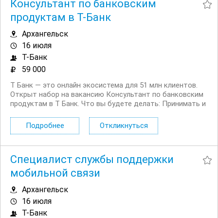
Консультант по банковским
продуктам в Т-Банк
Архангельск
16 июля
Т-Банк
59 000
Т Банк — это онлайн экосистема для 51 млн клиентов.
Открыт набор на вакансию Консультант по банковским
продуктам в Т Банк. Что вы будете делать: Принимать и
распределять поступающие обращения
Консультировать действующих и потенциальных
Подробнее
Откликнуться
клиентов банка по телефону и в чате Вам...
Специалист службы поддержки
мобильной связи
Архангельск
16 июля
Т-Банк