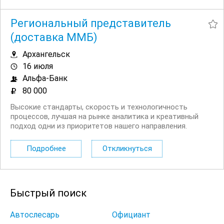
Региональный представитель
(доставка ММБ)
Архангельск
16 июля
Альфа-Банк
80 000
Высокие стандарты, скорость и технологичность
процессов, лучшая на рынке аналитика и креативный
подход одни из приоритетов нашего направления.
Приглашаем региональных представителей банка. Чем
предстоит заниматься: Доставлять юридическим лицам
Подробнее
Откликнуться
банковские продукты. Подписывать...
Быстрый поиск
Автослесарь
Официант