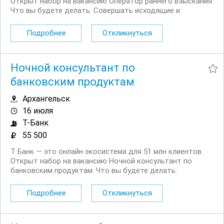
Открыт набор на вакансию Оператор раннего взыскания.
Что вы будете делать: Совершать исходящие и
принимать входящие звонки Вести телефонные
переговоры с должниками и их окружением Выставлять
Подробнее
Откликнуться
требование на оплату долга,...
Ночной консультант по
банковским продуктам
Архангельск
16 июля
Т-Банк
55 500
Т Банк — это онлайн экосистема для 51 млн клиентов.
Открыт набор на вакансию Ночной консультант по
банковским продуктам. Что вы будете делать:
Консультировать клиентов по депозитным продуктам
на входящих звонках Работать на входящих обращениях
Подробнее
Откликнуться
— заниматься поиском клиентов не нужно...