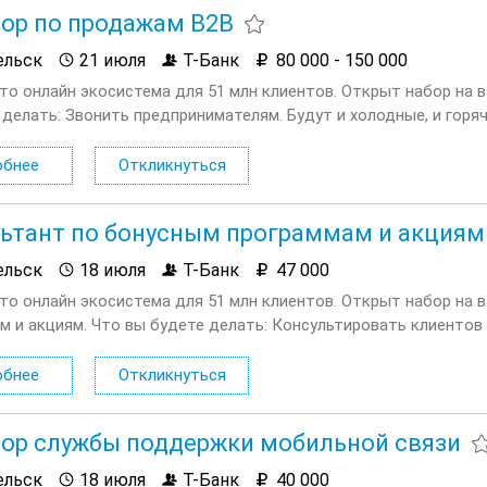
ор по продажам B2B
ельск
21 июля
Т-Банк
80 000 - 150 000
это онлайн экосистема для 51 млн клиентов. Открыт набор на 
 делать: Звонить предпринимателям. Будут и холодные, и гор
и подбирать нужные услуги. Мы действительно пытаемся помочь
обнее
Откликнуться
ьтант по бонусным программам и акциям
ельск
18 июля
Т-Банк
47 000
это онлайн экосистема для 51 млн клиентов. Открыт набор на
м и акциям. Что вы будете делать: Консультировать клиентов
онусов и участия в акциях Помогать разобраться в условиях...
обнее
Откликнуться
ор службы поддержки мобильной связи
ельск
18 июля
Т-Банк
40 000