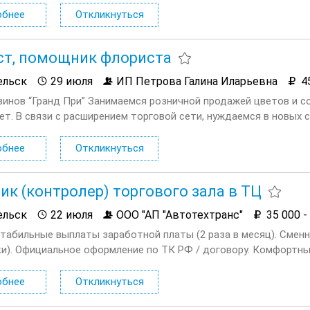
обнее
Откликнуться
т, помощник флориста
ельск
29 июля
ИП Петрова Галина Иларьевна
4
зинов “Гранд При” Занимаемся розничной продажей цветов и с
лет. В связи с расширением торговой сети, нуждаемся в новых 
а!” Мы ищем сотрудников с перспективой роста....
обнее
Откликнуться
ик (контролер) торгового зала в ТЦ
ельск
22 июля
ООО "АП "Автотехтранс"
35 000 -
Стабильные выплаты заработной платы (2 раза в месяц). Смен
и). Официальное оформление по ТК РФ / договору. Комфортны
 приема пищи) Обязанности: Обеспечивать безопасность посети
обнее
Откликнуться