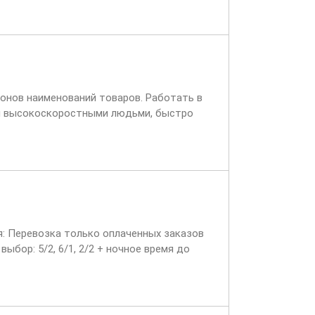
онов наименований товаров. Работать в
 и высокоскоростными людьми, быстро
в на работу вахтой в...
ия: Перевозка только оплаченных заказов
ыбор: 5/2, 6/1, 2/2 + ночное время до