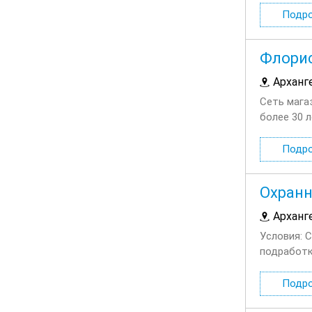
Подр
Флорис
Арханг
Сеть мага
более 30 
подработк
Подр
Охранн
Арханг
Условия: 
подработк
место для
Подр