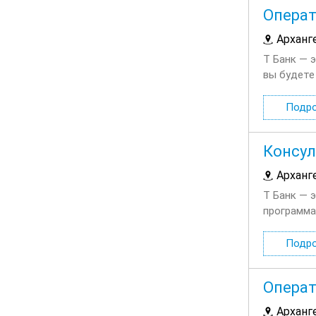
Операт
Арханг
Т Банк — 
вы будете
клиентов 
Подр
Консул
Арханг
Т Банк — 
программа
кэшбэка, б
Подр
Операт
Арханг