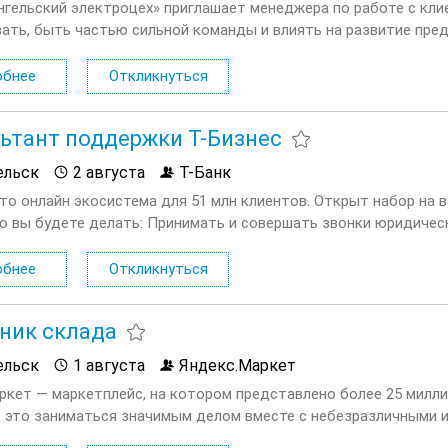
нгельский электроцех» приглашает менеджера по работе с кли
ать, быть частью сильной команды и влиять на развитие пр
го, ответственного и нацеленного на результат специалиста,
жду нашим...
обнее
Откликнуться
ьтант поддержки Т-Бизнес
ельск
2 августа
Т-Банк
это онлайн экосистема для 51 млн клиентов. Открыт набор на
то вы будете делать: Принимать и совершать звонки юридиче
как с продуктами компании, так и с внешними факторами: гос...
обнее
Откликнуться
ник склада
ельск
1 августа
Яндекс.Маркет
ркет — маркетплейс, на котором представлено более 25 милли
 это заниматься значимым делом вместе с небезразличными
ть на изменения и помогать друг другу. Приглашаем Сотрудник