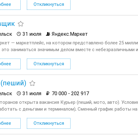
обнее
Откликнуться
вщик
ельск
31 июля
Яндекс.Маркет
ркет — маркетплейс, на котором представлено более 25 милли
 это заниматься значимым делом вместе с небезразличными
ь на изменения и помогать друг другу. Приглашаем Кладовщико
обнее
Откликнуться
 (пеший)
ельск
31 июля
70 000 - 202 917
сторанов открыта вакансия Курьер (пеший, мото, авто). Услов
аботать с деньгами и терминалом); Сменный график работы на в
ходные плавающие при любом графике; Доход...
обнее
Откликнуться