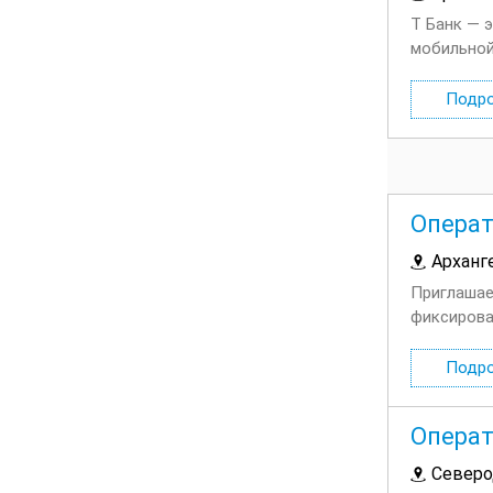
Т Банк — 
мобильной
использов
Подр
Операт
Арханг
Приглашае
фиксирова
гибкий гр
Подр
Операт
Северо