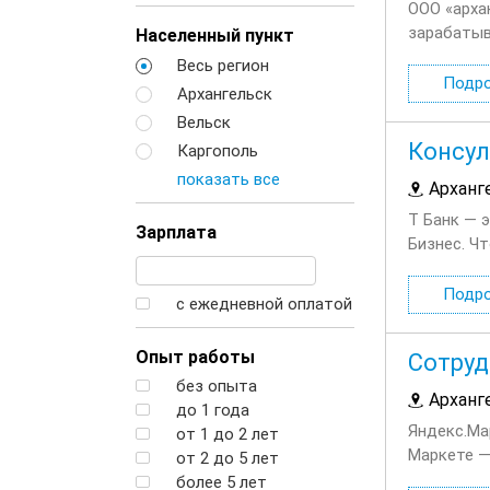
ООО «арха
зарабатыв
Населенный пункт
энергично
Весь регион
звеном ме
Подр
Архангельск
Вельск
Консул
Каргополь
показать все
Арханг
Т Банк — 
Зарплата
Бизнес. Ч
связанные 
Подр
с ежедневной оплатой
Опыт работы
Сотруд
без опыта
Арханг
до 1 года
Яндекс.Ма
от 1 до 2 лет
Маркете —
от 2 до 5 лет
реагирова
более 5 лет