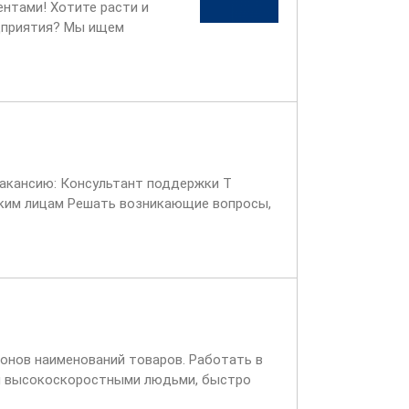
ентами! Хотите расти и
едприятия? Мы ищем
 который станет связующим
 вакансию: Консультант поддержки Т
ским лицам Решать возникающие вопросы,
.
онов наименований товаров. Работать в
 и высокоскоростными людьми, быстро
ов скалада/Кладовщиков на...