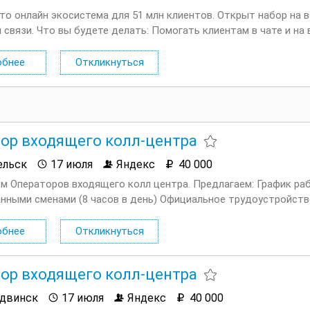
это онлайн экосистема для 51 млн клиентов. Открыт набор на
 связи. Что вы будете делать: Помогать клиентам в чате и на
ания мобильной связи Помогать с настройками мобильной связи
обнее
Откликнуться
ор входящего колл-центра
ельск
17 июля
Яндекс
40 000
м Операторов входящего колл центра. Предлагаем: График ра
нными сменами (8 часов в день) Официальное трудоустройств
афик — 5/2 с плавающими выходными и фиксированными сменами
обнее
Откликнуться
ор входящего колл-центра
двинск
17 июля
Яндекс
40 000