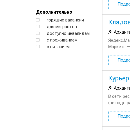
Подр
Дополнительно
горящие вакансии
Кладо
для мигрантов
Арханг
доступно инвалидам
с проживанием
Яндекс.Ма
с питанием
Маркете —
реагироват
Подр
Курьер
Арханг
В сети ре
(не надо р
03:00; Вы
Подр