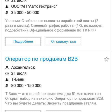
22 июля
ООО "АП "Автотехтранс"
35 000 - 50 000
Условия: Стабильные выплаты заработной платы (2
раза в месяц). Сменный график работы (1/2, возможны
подработки). Официальное оформление по ТК РФ /
договору. Комфортные условия на объекте (комната
отдыха, место для приема пищи) Обязанности:
Подробнее
Откликнуться
Обеспечивать безопасность посетителей и сотрудников
на...
Оператор по продажам B2B
Архангельск
21 июля
Т-Банк
80 000 - 150 000
Т Банк — это онлайн экосистема для 51 млн клиентов.
Открыт набор на вакансию Оператор по продажам B2B.
Что вы будете делать: Звонить предпринимателям.
Будут и холодные, и горячие звонки Выявлять