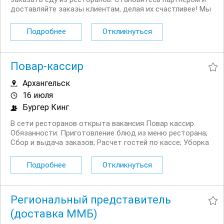
доставляйте заказы клиентам, делая их счастливее! Мы
в поиске команды курьеров для компании,
сотрудничающей с сервисом Яндекс.Еда. Условия:
Подробнее
Откликнуться
Первая выплата поступает через две недели,...
Повар-кассир
Архангельск
16 июля
Бургер Кинг
В сети ресторанов открыта вакансия Повар кассир.
Обязанности: Приготовление блюд из меню ресторана;
Сбор и выдача заказов; Расчет гостей по кассе; Уборка
служебных и гостевых помещений ресторана; Помощь
гостям ресторана. Условия: Официальное...
Подробнее
Откликнуться
Региональный представитель
(доставка ММБ)