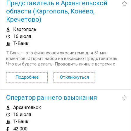
Представитель в Архангельской
области (Каргополь, Конёво,
Кречетово)
Каргополь
16 июля
Т-Банк
Т Банк — это финансовая экосистема для 51 млн
клиентов. Открыт набор на вакансию Представитель.
Что вы будете делать: Проводить личные встречи с
клиентами на удобной для них территории. Просвещать
клиентов в финансовых вопросах. Продавать
Подробнее
Откликнуться
дополнительные услуги и продукты...
Оператор раннего взыскания
Архангельск
16 июля
Т-Банк
42 000