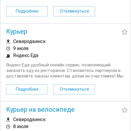
Вечерний консультант по банковским продуктам. Что вы
будете делать: Консультировать клиентов по
Подробнее
Откликнуться
депозитным продуктам на входящих звонках...
Курьер
Северодвинск
9 июля
Яндекс.Еда
Яндекс.Еда удобный онлайн сервис, позволяющий
заказать еду из ресторанов. Становитесь партнером и
доставляйте заказы клиентам, делая их счастливее! Мы
в поиске команды курьеров для компании,
сотрудничающей с сервисом Яндекс.Еда. Условия:
Подробнее
Откликнуться
Первая выплата поступает через две недели,...
Курьер на велосипеде
Северодвинск
8 июля