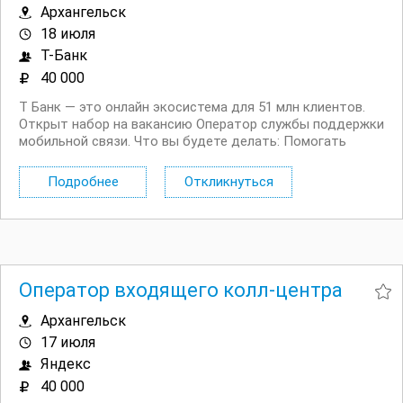
Архангельск
18 июля
Т-Банк
40 000
Т Банк — это онлайн экосистема для 51 млн клиентов.
Открыт набор на вакансию Оператор службы поддержки
мобильной связи. Что вы будете делать: Помогать
клиентам в чате и на входящих звонках по вопросам
использования мобильной связи Помогать с
Подробнее
Откликнуться
настройками мобильной связи ...
Оператор входящего колл-центра
Архангельск
17 июля
Яндекс
40 000