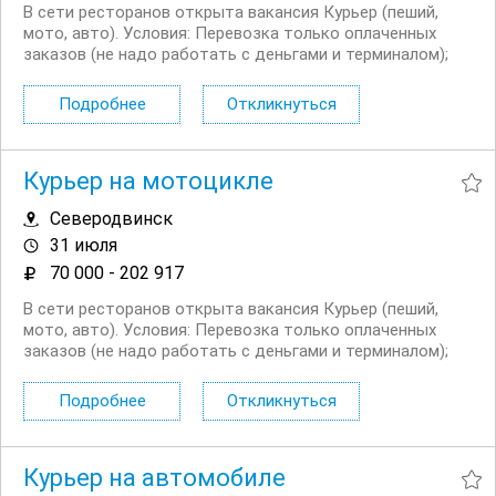
В сети ресторанов открыта вакансия Курьер (пеший,
мото, авто). Условия: Перевозка только оплаченных
заказов (не надо работать с деньгами и терминалом);
Сменный график работы на выбор: 5/2, 6/1, 2/2 + ночное
время до 03:00; Выходные плавающие при любом
Подробнее
Откликнуться
графике; Доход...
Курьер на мотоцикле
Северодвинск
31 июля
70 000 - 202 917
В сети ресторанов открыта вакансия Курьер (пеший,
мото, авто). Условия: Перевозка только оплаченных
заказов (не надо работать с деньгами и терминалом);
Сменный график работы на выбор: 5/2, 6/1, 2/2 + ночное
время до 03:00; Выходные плавающие при любом
Подробнее
Откликнуться
графике; Доход...
Курьер на автомобиле