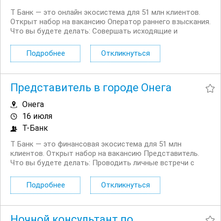
Т Банк — это онлайн экосистема для 51 млн клиентов.
Открыт набор на вакансию Оператор раннего взыскания.
Что вы будете делать: Совершать исходящие и
принимать входящие звонки Вести телефонные
переговоры с должниками и их окружением Выставлять
Подробнее
Откликнуться
требование на оплату долга,...
Представитель в городе Онега
Онега
16 июля
Т-Банк
Т Банк — это финансовая экосистема для 51 млн
клиентов. Открыт набор на вакансию Представитель.
Что вы будете делать: Проводить личные встречи с
клиентами на удобной для них территории. Просвещать
клиентов в финансовых вопросах. Продавать
Подробнее
Откликнуться
дополнительные услуги и продукты...
Ночной консультант по