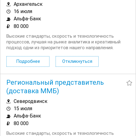
Архангельск
16 июля
Альфа-Банк
80 000
Высокие стандарты, скорость и технологичность
процессов, лучшая на рынке аналитика и креативный
подход одни из приоритетов нашего направления.
Приглашаем региональных представителей банка. Чем
предстоит заниматься: Доставлять юридическим лицам
Подробнее
Откликнуться
банковские продукты. Подписывать...
Региональный представитель
(доставка ММБ)
Северодвинск
15 июля
Альфа-Банк
80 000
Высокие стандарты, скорость и технологичность