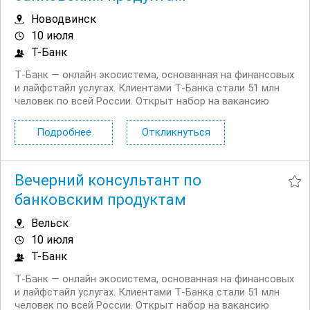
Новодвинск
10 июля
Т-Банк
Т‑Банк — онлайн экосистема, основанная на финансовых
и лайфстайл услугах. Клиентами Т‑Банка стали 51 млн
человек по всей России. Открыт набор на вакансию
Вечерний консультант по банковским продуктам. Что вы
будете делать: Консультировать клиентов по
Подробнее
Откликнуться
депозитным продуктам на входящих звонках...
Вечерний консультант по
банковским продуктам
Вельск
10 июля
Т-Банк
Т‑Банк — онлайн экосистема, основанная на финансовых
и лайфстайл услугах. Клиентами Т‑Банка стали 51 млн
человек по всей России. Открыт набор на вакансию