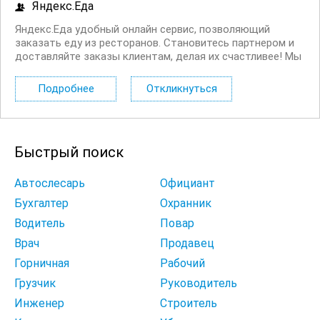
Яндекс.Еда
Яндекс.Еда удобный онлайн сервис, позволяющий
заказать еду из ресторанов. Становитесь партнером и
доставляйте заказы клиентам, делая их счастливее! Мы
в поиске команды курьеров для компании,
сотрудничающей с сервисом Яндекс.Еда. Условия:
Подробнее
Откликнуться
Первая выплата поступает через две недели,...
Быстрый поиск
Автослесарь
Официант
Бухгалтер
Охранник
Водитель
Повар
Врач
Продавец
Горничная
Рабочий
Грузчик
Руководитель
Инженер
Строитель