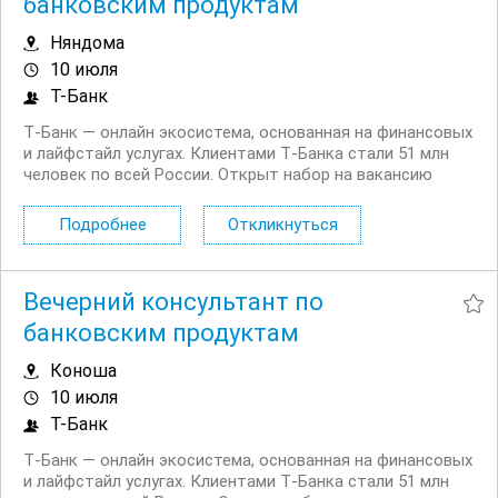
банковским продуктам
Няндома
10 июля
Т-Банк
Т‑Банк — онлайн экосистема, основанная на финансовых
и лайфстайл услугах. Клиентами Т‑Банка стали 51 млн
человек по всей России. Открыт набор на вакансию
Вечерний консультант по банковским продуктам. Что вы
будете делать: Консультировать клиентов по
Подробнее
Откликнуться
депозитным продуктам на входящих звонках...
Вечерний консультант по
банковским продуктам
Коноша
10 июля
Т-Банк
Т‑Банк — онлайн экосистема, основанная на финансовых
и лайфстайл услугах. Клиентами Т‑Банка стали 51 млн