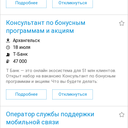
потребности клиентов и подбирать нужные услуги. Мы
Подробнее
Откликнуться
действительно пытаемся помочь и быть...
Консультант по бонусным
программам и акциям
Архангельск
18 июля
Т-Банк
47 000
Т Банк — это онлайн экосистема для 51 млн клиентов.
Открыт набор на вакансию Консультант по бонусным
программам и акциям. Что вы будете делать:
Консультировать клиентов по вопросам начисления и
использования кэшбэка, бонусов и участия в акциях
Подробнее
Откликнуться
Помогать разобраться в условиях...
Оператор службы поддержки
мобильной связи