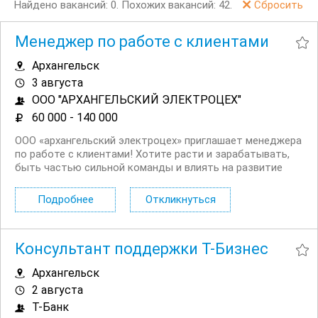
Найдено вакансий: 0.
Похожих вакансий: 42.
Сбросить
Менеджер по работе с клиентами
Архангельск
3 августа
ООО "АРХАНГЕЛЬСКИЙ ЭЛЕКТРОЦЕХ"
60 000 - 140 000
ООО «архангельский электроцех» приглашает менеджера
по работе с клиентами! Хотите расти и зарабатывать,
быть частью сильной команды и влиять на развитие
предприятия? Мы ищем энергичного, ответственного и
нацеленного на результат специалиста, который станет
Подробнее
Откликнуться
связующим звеном между нашим...
Консультант поддержки Т-Бизнес
Архангельск
2 августа
Т-Банк