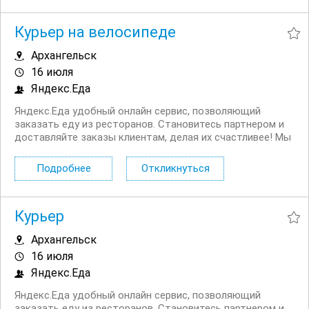
продукты....
Курьер на велосипеде
Архангельск
16 июля
Яндекс.Еда
Яндекс.Еда удобный онлайн сервис, позволяющий
заказать еду из ресторанов. Становитесь партнером и
доставляйте заказы клиентам, делая их счастливее! Мы
в поиске команды курьеров для компании,
сотрудничающей с сервисом Яндекс.Еда. Условия:
Подробнее
Откликнуться
Первая выплата поступает через две недели,...
Курьер
Архангельск
16 июля
Яндекс.Еда
Яндекс.Еда удобный онлайн сервис, позволяющий
заказать еду из ресторанов. Становитесь партнером и