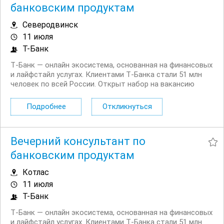
банковским продуктам
Северодвинск
11 июля
Т-Банк
Т‑Банк — онлайн экосистема, основанная на финансовых
и лайфстайл услугах. Клиентами Т‑Банка стали 51 млн
человек по всей России. Открыт набор на вакансию
Вечерний консультант по банковским продуктам. Что вы
будете делать: Консультировать клиентов по
Подробнее
Откликнуться
депозитным продуктам на входящих звонках...
Вечерний консультант по
банковским продуктам
Котлас
11 июля
Т-Банк
Т‑Банк — онлайн экосистема, основанная на финансовых
и лайфстайл услугах. Клиентами Т‑Банка стали 51 млн