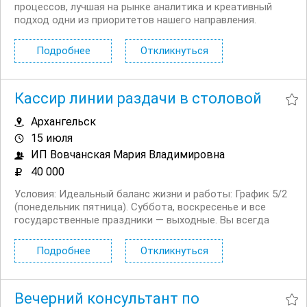
процессов, лучшая на рынке аналитика и креативный
подход одни из приоритетов нашего направления.
Приглашаем региональных представителей банка. Чем
предстоит заниматься: Доставлять юридическим лицам
Подробнее
Откликнуться
банковские продукты. Подписывать...
Кассир линии раздачи в столовой
Архангельск
15 июля
ИП Вовчанская Мария Владимировна
40 000
Условия: Идеальный баланс жизни и работы: График 5/2
(понедельник пятница). Суббота, воскресенье и все
государственные праздники — выходные. Вы всегда
знаете свой план на месяц вперед и сможете
планировать личные дела без сюрпризов Полный
Подробнее
Откликнуться
социальный пакет: Оформление по Трудовому кодексу
РФ с...
Вечерний консультант по