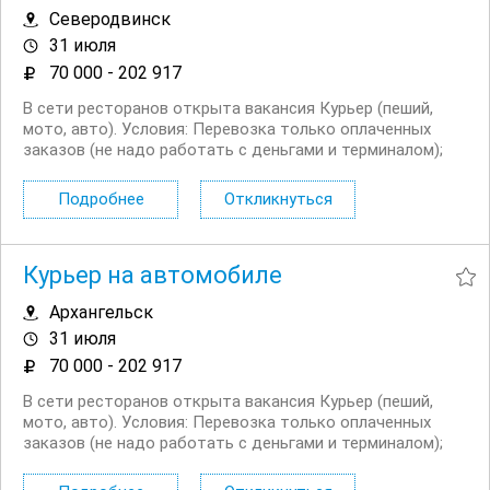
Северодвинск
31 июля
70 000 - 202 917
В сети ресторанов открыта вакансия Курьер (пеший,
мото, авто). Условия: Перевозка только оплаченных
заказов (не надо работать с деньгами и терминалом);
Сменный график работы на выбор: 5/2, 6/1, 2/2 + ночное
время до 03:00; Выходные плавающие при любом
Подробнее
Откликнуться
графике; Доход...
Курьер на автомобиле
Архангельск
31 июля
70 000 - 202 917
В сети ресторанов открыта вакансия Курьер (пеший,
мото, авто). Условия: Перевозка только оплаченных
заказов (не надо работать с деньгами и терминалом);
Сменный график работы на выбор: 5/2, 6/1, 2/2 + ночное
время до 03:00; Выходные плавающие при любом