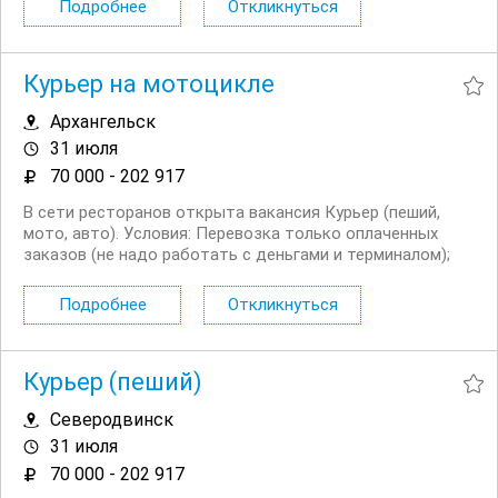
Подробнее
Откликнуться
графике; Доход...
Курьер на мотоцикле
Архангельск
31 июля
70 000 - 202 917
В сети ресторанов открыта вакансия Курьер (пеший,
мото, авто). Условия: Перевозка только оплаченных
заказов (не надо работать с деньгами и терминалом);
Сменный график работы на выбор: 5/2, 6/1, 2/2 + ночное
время до 03:00; Выходные плавающие при любом
Подробнее
Откликнуться
графике; Доход...
Курьер (пеший)
Северодвинск
31 июля
70 000 - 202 917