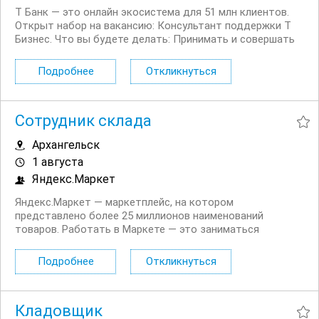
Т Банк — это онлайн экосистема для 51 млн клиентов.
Открыт набор на вакансию: Консультант поддержки Т
Бизнес. Что вы будете делать: Принимать и совершать
звонки юридическим лицам Решать возникающие
вопросы, связанные как с продуктами компании, так и с
Подробнее
Откликнуться
внешними факторами: гос....
Сотрудник склада
Архангельск
1 августа
Яндекс.Маркет
Яндекс.Маркет — маркетплейс, на котором
представлено более 25 миллионов наименований
товаров. Работать в Маркете — это заниматься
значимым делом вместе с небезразличными и
высокоскоростными людьми, быстро реагировать на
Подробнее
Откликнуться
изменения и помогать друг другу. Приглашаем
Сотрудников скалада/Кладовщиков на...
Кладовщик