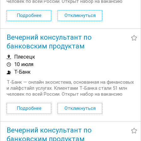
человек по всей России. Открыт набор на вакансию
Вечерний консультант по банковским продуктам. Что вы
будете делать: Консультировать клиентов по
Подробнее
Откликнуться
депозитным продуктам на входящих звонках...
Вечерний консультант по
банковским продуктам
Плесецк
10 июля
Т-Банк
Т‑Банк — онлайн экосистема, основанная на финансовых
и лайфстайл услугах. Клиентами Т‑Банка стали 51 млн
человек по всей России. Открыт набор на вакансию
Вечерний консультант по банковским продуктам. Что вы
будете делать: Консультировать клиентов по
Подробнее
Откликнуться
депозитным продуктам на входящих звонках...
Вечерний консультант по
банковским продуктам