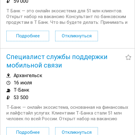
59 000
Т Банк — это онлайн экосистема для 51 млн клиентов.
Открыт набор на вакансию Консультант по банковским
продуктам в Т Банк. Что вы будете делать: Принимать и
распределять поступающие обращения
Консультировать действующих и потенциальных
Подробнее
Откликнуться
клиентов банка по телефону и в чате Вам...
Специалист службы поддержки
мобильной связи
Архангельск
16 июля
Т-Банк
53 500
Т‑Банк — онлайн экосистема, основанная на финансовых
и лайфстайл услугах. Клиентами Т‑Банка стали 51 млн
человек по всей России. Открыт набор на вакансию
Специалист службы поддержки мобильной связи в
регионах. Что вы будете делать: Работать с
Подробнее
Откликнуться