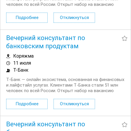
человек по всей России. Открыт набор на вакансию
Вечерний консультант по банковским продуктам. Что вы
будете делать: Консультировать клиентов по
Подробнее
Откликнуться
депозитным продуктам на входящих звонках...
Вечерний консультант по
банковским продуктам
Коряжма
11 июля
Т-Банк
Т‑Банк — онлайн экосистема, основанная на финансовых
и лайфстайл услугах. Клиентами Т‑Банка стали 51 млн
человек по всей России. Открыт набор на вакансию
Вечерний консультант по банковским продуктам. Что вы
будете делать: Консультировать клиентов по
Подробнее
Откликнуться
депозитным продуктам на входящих звонках...
Вечерний консультант по