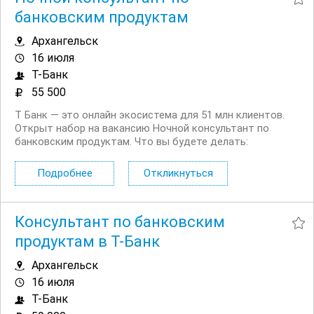
банковским продуктам
Архангельск
16 июля
Т-Банк
55 500
Т Банк — это онлайн экосистема для 51 млн клиентов.
Открыт набор на вакансию Ночной консультант по
банковским продуктам. Что вы будете делать:
Консультировать клиентов по депозитным продуктам
на входящих звонках Работать на входящих обращениях
Подробнее
Откликнуться
— заниматься поиском клиентов не нужно...
Консультант по банковским
продуктам в Т-Банк
Архангельск
16 июля
Т-Банк