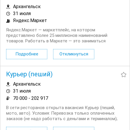
Архангельск
31 июля
Яндекс.Маркет
Яндекс.Маркет — маркетплейс, на котором
представлено более 25 миллионов наименований
товаров. Работать в Маркете — это заниматься
значимым делом вместе с небезразличными и
высокоскоростными людьми, быстро реагировать на
Подробнее
Откликнуться
изменения и помогать друг другу. Приглашаем
Кладовщиков на работу вахтой в...
Курьер (пеший)
Архангельск
31 июля
70 000 - 202 917
В сети ресторанов открыта вакансия Курьер (пеший,
мото, авто). Условия: Перевозка только оплаченных
заказов (не надо работать с деньгами и терминалом);
Сменный график работы на выбор: 5/2, 6/1, 2/2 + ночное
время до 03:00; Выходные плавающие при любом