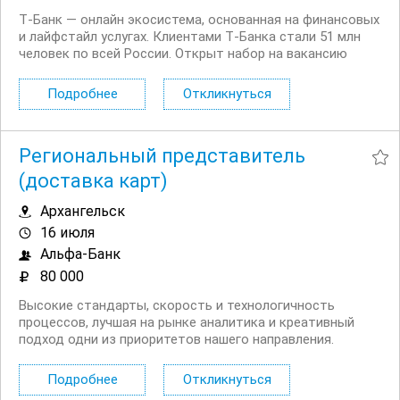
Т‑Банк — онлайн экосистема, основанная на финансовых
и лайфстайл услугах. Клиентами Т‑Банка стали 51 млн
человек по всей России. Открыт набор на вакансию
Вечерний консультант по банковским продуктам. Что вы
будете делать: Консультировать клиентов по
Подробнее
Откликнуться
депозитным продуктам на входящих звонках...
Региональный представитель
(доставка карт)
Архангельск
16 июля
Альфа-Банк
80 000
Высокие стандарты, скорость и технологичность
процессов, лучшая на рынке аналитика и креативный
подход одни из приоритетов нашего направления.
Приглашаем представителей банка/региональных
представителей для доставки карт. Чем предстоит
Подробнее
Откликнуться
заниматься: Доставлять клиентам банковские