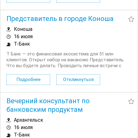
действующими и потенциальными клиентами на...
Представитель в городе Коноша
Коноша
16 июля
Т-Банк
Т Банк — это финансовая экосистема для 51 млн
клиентов. Открыт набор на вакансию Представитель.
Что вы будете делать: Проводить личные встречи с
клиентами на удобной для них территории. Просвещать
клиентов в финансовых вопросах. Продавать
Подробнее
Откликнуться
дополнительные услуги и продукты...
Вечерний консультант по
банковским продуктам
Архангельск
16 июля
Т-Банк