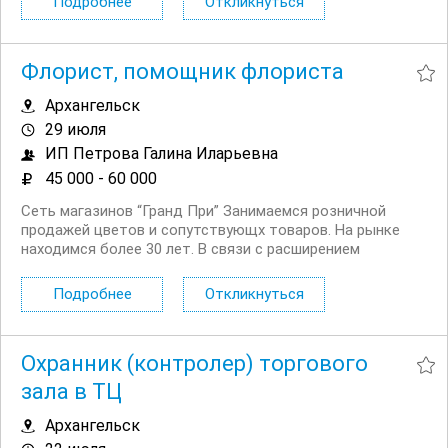
Подробнее
Откликнуться
графике; Доход...
Флорист, помощник флориста
Архангельск
29 июля
ИП Петрова Галина Иларьевна
45 000 - 60 000
Сеть магазинов “Гранд При” Занимаемся розничной
продажей цветов и сопутствующх товаров. На рынке
находимся более 30 лет. В связи с расширением
торговой сети, нуждаемся в новых сотрудниках.
Обратите внимание “Это не подработка!” Мы ищем
Подробнее
Откликнуться
сотрудников с перспективой роста....
Охранник (контролер) торгового
зала в ТЦ
Архангельск