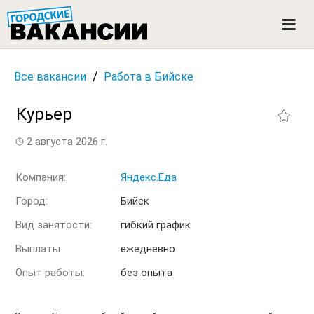
ГОРОДСКИЕ ВАКАНСИИ
M
e
n
u
/
Все вакансии
Работа в Бийске
Курьер
2 августа 2026 г.
Компания:
Яндекс.Еда
Город:
Бийск
Вид занятости:
гибкий график
Выплаты:
ежедневно
Опыт работы:
без опыта