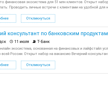
это финансовая экосистема для 51 млн клиентов. Открыт набо
лать: Проводить личные встречи с клиентами на удобной для 
х вопросах. Продавать дополнительные услуги и продукты...
обнее
Откликнуться
ий консультант по банковским продуктам
дск
11 июля
Т-Банк
онлайн экосистема, основанная на финансовых и лайфстайл усл
о всей России. Открыт набор на вакансию Вечерний консультан
лать: Консультировать клиентов по депозитным продуктам на 
обнее
Откликнуться