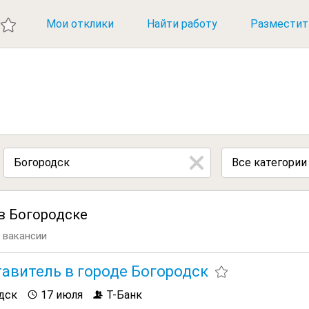
ИЕ ВАКАНСИИ
Мои отклики
Найти работу
Разместит
Все категории
в Богородске
 вакансии
авитель в городе Богородск
дск
17 июля
Т-Банк