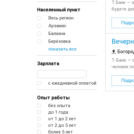
Т Банк — 
будете де
Населенный пункт
финансовы
Весь регион
Подр
Арзамас
Балахна
Вечерн
Берёзовка
показать все
Богоро
Т‑Банк — 
Зарплата
человек п
будете де
Подр
с ежедневной оплатой
Опыт работы
без опыта
до 1 года
от 1 до 2 лет
от 2 до 5 лет
более 5 лет