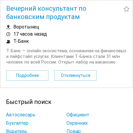
Вечерний консультант по
банковским продуктам
Воротынец
17 часов назад
Т-Банк
Т‑Банк — онлайн экосистема, основанная на финансовых
и лайфстайл услугах. Клиентами Т‑Банка стали 51 млн
человек по всей России. Открыт набор на вакансию
Вечерний консультант по банковским продуктам. Что вы
будете делать: Консультировать клиентов по
Подробнее
Откликнуться
депозитным продуктам на входящих звонках...
Быстрый поиск
Автослесарь
Официант
Бухгалтер
Охранник
Водитель
Повар