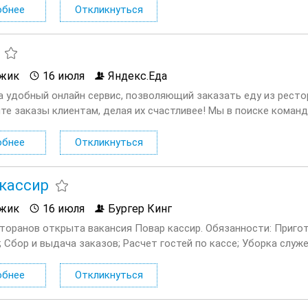
обнее
Откликнуться
жик
16 июля
Яндекс.Еда
а удобный онлайн сервис, позволяющий заказать еду из ресто
те заказы клиентам, делая их счастливее! Мы в поиске команд
ающей с сервисом Яндекс.Еда. Условия: Первая выплата поступа
обнее
Откликнуться
кассир
жик
16 июля
Бургер Кинг
сторанов открыта вакансия Повар кассир. Обязанности: Приг
; Сбор и выдача заказов; Расчет гостей по кассе; Уборка слу
; Помощь гостям ресторана. Условия: Официальное...
обнее
Откликнуться