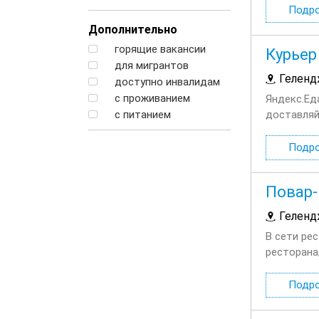
Подр
Дополнительно
горящие вакансии
Курьер
для мигрантов
Геленд
доступно инвалидам
с проживанием
Яндекс.Ед
с питанием
доставляй
сотруднич
Подр
Повар-
Геленд
В сети ре
ресторана
ресторана
Подр