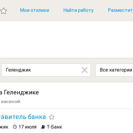
ИЕ ВАКАНСИИ
Мои отклики
Найти работу
Разместит
Все категории
 в Геленджике
 вакансий
авитель банка
жик
17 июля
Т-Банк