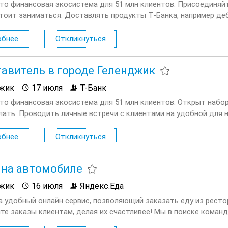
это финансовая экосистема для 51 млн клиентов. Присоединяй
тоит заниматься: Доставлять продукты Т‑Банка, например деб
ользоваться нашими продуктами. Продавать...
обнее
Откликнуться
авитель в городе Геленджик
жик
17 июля
Т-Банк
это финансовая экосистема для 51 млн клиентов. Открыт набо
лать: Проводить личные встречи с клиентами на удобной для 
х вопросах. Продавать дополнительные услуги и продукты...
обнее
Откликнуться
 на автомобиле
жик
16 июля
Яндекс.Еда
а удобный онлайн сервис, позволяющий заказать еду из ресто
те заказы клиентам, делая их счастливее! Мы в поиске команд
ающей с сервисом Яндекс.Еда. Условия: Первая выплата поступа