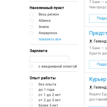
Т Банк — 
Чем предс
Населенный пункт
выгодно п
Весь регион
Подр
Абинск
Анапа
Предст
Апшеронск
показать все
Геленд
Т Банк — 
Зарплата
будете де
финансовы
Подр
с ежедневной оплатой
Опыт работы
Курьер
без опыта
Геленд
до 1 года
Яндекс.Ед
от 1 до 2 лет
доставляй
от 2 до 5 лет
сотруднич
более 5 лет