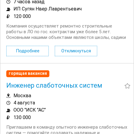
7 часов назад
ИП Сугян Нвер Лаврентьевич
120 000
Компания осуществляет ремонтно строительные
работы в ЛО по гос. контрактам уже более 5 лет.
Основными нашими объектами являются школы, садики
и дома культуры. Производственный офис компании
располагается в Ленинградской области дер. Бегуницы
Подробнее
Откликнуться
(в 2 часах езды на муниципальном прямом транспорте
до г....
горящая вакансия
Инженер слаботочных систем
Москва
4 августа
ООО "ИСК "АС"
130 000
Приглашаем в команду опытного инженера слаботочных
систем — помогайте создавать надежные и