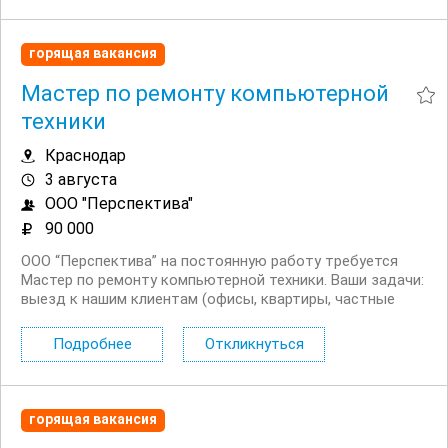
горящая вакансия
Мастер по ремонту компьютерной
техники
Краснодар
3 августа
ООО "Перспектива"
90 000
ООО “Перспектива” на постоянную работу требуется
Мастер по ремонту компьютерной техники. Ваши задачи:
выезд к нашим клиентам (офисы, квартиры, частные
дома), ремонт и настройка компьютерной техники,
диагностика неисправности, восстановление Windows...
Подробнее
Откликнуться
горящая вакансия