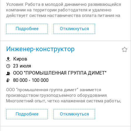
Условия: Работа в молодой динамично развивающейся
компании на территории работодателя и удаленно
действует система наставничества оплата питания на
производстве конкурентноспособная заработная плата
по результатам собеседования Обязанности:
Подробнее
Откликнуться
разработка...
Инженер-конструктор
Киров
23 июля
ООО "ПРОМЫШЛЕННАЯ ГРУППА ДИМЕТ"
80 000 - 100 000
ООО “промышленная группа димет” занимется
производством грузоподъемного оборудования.
Многолетний опыт, четко налаженная система работы,
конкурентоспособная стоимость нашего оборудования
и профессионализм сотрудников, позволяют нам
Подробнее
Откликнуться
удерживать лидирующие позиции в своей нише уже
более 20 лет. Наши...