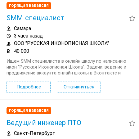
горящая вакансия
SMM-специалист
Самара
3 часа назад
ООО "РУССКАЯ ИКОНОПИСНАЯ ШКОЛА"
40 000
Ищем SMM специалиста в онлайн школу по написанию
икон “Русская Иконописная Школа”. Задачи: ведение и
продвижение аккаунта онлайн школы в Вконтакте и
Телеграм, разработка долгосрочной SMM стратегии,
составление контент плана на месяц с учетом воронки и
Подробнее
Откликнуться
общей...
горящая вакансия
Ведущий инженер ПТО
Санкт-Петербург