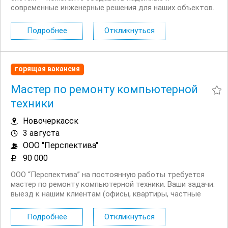
современные инженерные решения для наших объектов.
Что предстоит делать: участвовать в монтаже и
настройке слаботочных систем; выполнять
Подробнее
Откликнуться
пусконаладочные работы; контролировать...
горящая вакансия
Мастер по ремонту компьютерной
техники
Новочеркасск
3 августа
ООО "Перспектива"
90 000
ООО “Перспектива” на постоянную работы требуется
мастер по ремонту компьютерной техники. Ваши задачи:
выезд к нашим клиентам (офисы, квартиры, частные
дома), ремонт и настройка компьютерной техники,
диагностика неисправности, восстановление Windows...
Подробнее
Откликнуться