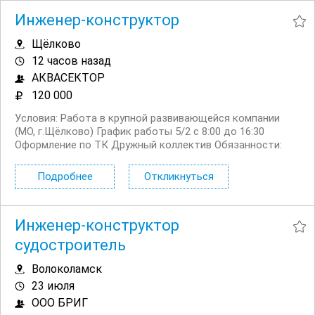
Инженер-конструктор
Щёлково
12 часов назад
АКВАСЕКТОР
120 000
Условия: Работа в крупной развивающейся компании
(МО, г.Щёлково) График работы 5/2 с 8:00 до 16:30
Оформление по ТК Дружный коллектив Обязанности:
Проектирование оборудования из нержавеющей стали
для бассейнов Разработка и выпуск КД Оптимизация и
Подробнее
Откликнуться
внесение изменений в КД Сопровождение проектов...
Инженер-конструктор
судостроитель
Волоколамск
23 июля
ООО БРИГ