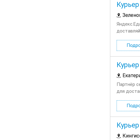
Курьер
Зелено
Яндекс.Ед
доставляй
сотруднич
Подр
Курьер
Екатер
Партнёр с
для доста
выбираете
Подр
Курьер
Кингис