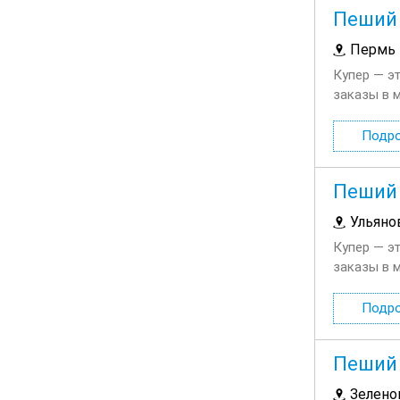
Пеший 
Пермь
Купер — э
заказы в 
каждую нед
Подр
Пеший 
Ульяно
Купер — э
заказы в 
каждую нед
Подр
Пеший 
Зелено