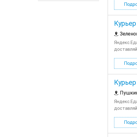
Подр
Курьер
Зелено
Яндекс.Ед
доставляй
сотруднич
Подр
Курьер
Пушки
Яндекс.Ед
доставляй
сотруднич
Подр