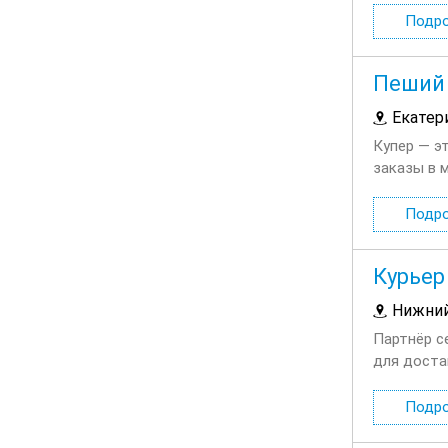
Подр
Пеший 
Екатер
Купер — э
заказы в 
каждую нед
Подр
Курьер
Нижний
Партнёр с
для доста
выбираете
Подр