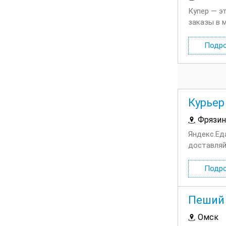
Купер — э
заказы в 
каждую нед
Подр
Курьер
Фрязин
Яндекс.Ед
доставляй
сотруднич
Подр
Пеший 
Омск