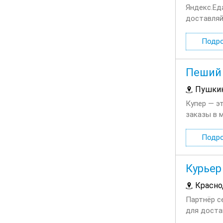
Яндекс.Ед
доставляй
сотруднич
Подр
Пеший 
Пушки
Купер — э
заказы в 
каждую нед
Подр
Курьер
Красно
Партнёр с
для доста
выбираете