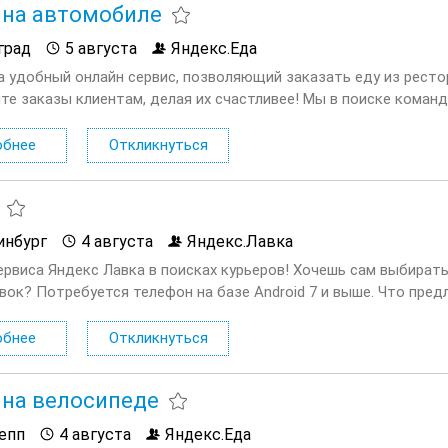
 на автомобиле
град
5 августа
Яндекс.Еда
а удобный онлайн сервис, позволяющий заказать еду из ресто
те заказы клиентам, делая их счастливее! Мы в поиске команд
ающей с сервисом Яндекс.Еда. Условия: Первая выплата поступа
обнее
Откликнуться
инбург
4 августа
Яндекс.Лавка
ервиса Яндекс Лавка в поисках курьеров! Хочешь сам выбират
вок? Потребуется телефон на базе Android 7 и выше. Что пред
 удобное время для доставок, из представленного); заказы...
обнее
Откликнуться
 на велосипеде
епп
4 августа
Яндекс.Еда