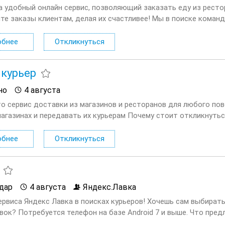
а удобный онлайн сервис, позволяющий заказать еду из ресто
те заказы клиентам, делая их счастливее! Мы в поиске команд
ающей с сервисом Яндекс.Еда. Условия: Первая выплата поступа
обнее
Откликнуться
курьер
но
4 августа
то сервис доставки из магазинов и ресторанов для любого по
магазинах и передавать их курьерам Почему стоит откликнутьс
елю; Удобный график от 3 часов в день — легко...
обнее
Откликнуться
дар
4 августа
Яндекс.Лавка
ервиса Яндекс Лавка в поисках курьеров! Хочешь сам выбират
вок? Потребуется телефон на базе Android 7 и выше. Что пред
 удобное время для доставок, из представленного); заказы...