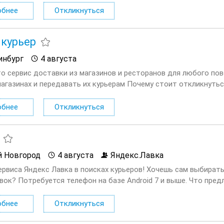
обнее
Откликнуться
курьер
инбург
4 августа
то сервис доставки из магазинов и ресторанов для любого по
магазинах и передавать их курьерам Почему стоит откликнутьс
елю; Удобный график от 3 часов в день — легко...
обнее
Откликнуться
 Новгород
4 августа
Яндекс.Лавка
ервиса Яндекс Лавка в поисках курьеров! Хочешь сам выбират
вок? Потребуется телефон на базе Android 7 и выше. Что пред
 удобное время для доставок, из представленного); заказы...
обнее
Откликнуться