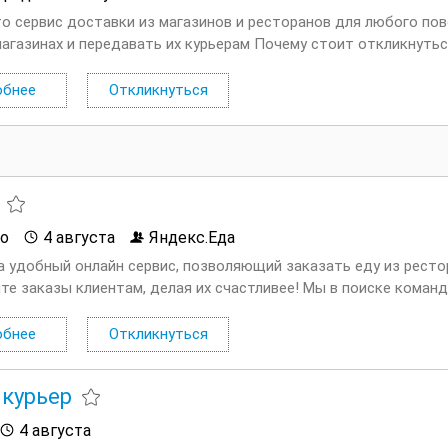
то сервис доставки из магазинов и ресторанов для любого по
магазинах и передавать их курьерам Почему стоит откликнутьс
елю; Удобный график от 3 часов в день — легко...
обнее
Откликнуться
о
4 августа
Яндекс.Еда
а удобный онлайн сервис, позволяющий заказать еду из ресто
те заказы клиентам, делая их счастливее! Мы в поиске команд
ающей с сервисом Яндекс.Еда. Условия: Первая выплата поступа
обнее
Откликнуться
курьер
4 августа