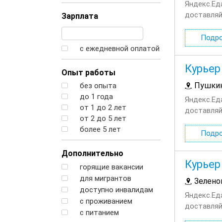
Яндекс.Ед
доставляй
Зарплата
сотруднич
Подр
с ежедневной оплатой
Курьер
Опыт работы
Пушки
без опыта
до 1 года
Яндекс.Ед
от 1 до 2 лет
доставляй
от 2 до 5 лет
сотруднич
более 5 лет
Подр
Дополнительно
Курьер
горящие вакансии
для мигрантов
Зелено
доступно инвалидам
Яндекс.Ед
с проживанием
доставляй
с питанием
сотруднич