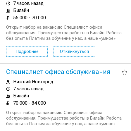
7 часов назад
Билайн
55 000 - 70 000
Открыт набор на вакансию Специалист офиса
обслуживания. Преимущества работы в Билайн: Работа
без опыта Платим за обучение у нас, а наше «умное»
мобильное приложение помогает сотрудникам легко и
быстро отвечать на любые вопросы клиентов Рядом с
Подробнее
Откликнуться
домом, подбираем офис рядом с...
Специалист офиса обслуживания
Нижний Новгород
7 часов назад
Билайн
70 000 - 84 000
Открыт набор на вакансию Специалист офиса
обслуживания. Преимущества работы в Билайн: Работа
без опыта Платим за обучение у нас, а наше «умное»
мобильное приложение помогает сотрудникам легко и