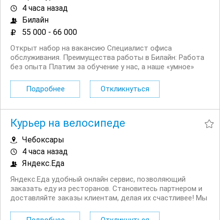
4 часа назад
Билайн
55 000 - 66 000
Открыт набор на вакансию Специалист офиса
обслуживания. Преимущества работы в Билайн: Работа
без опыта Платим за обучение у нас, а наше «умное»
мобильное приложение помогает сотрудникам легко и
быстро отвечать на любые вопросы клиентов Рядом с
Подробнее
Откликнуться
домом, подбираем офис рядом с...
Курьер на велосипеде
Чебоксары
4 часа назад
Яндекс.Еда
Яндекс.Еда удобный онлайн сервис, позволяющий
заказать еду из ресторанов. Становитесь партнером и
доставляйте заказы клиентам, делая их счастливее! Мы
в поиске команды курьеров для компании,
сотрудничающей с сервисом Яндекс.Еда. Условия: