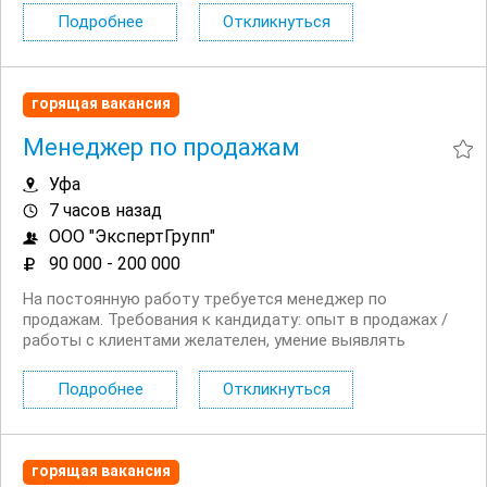
быстро отвечать на любые вопросы клиентов Рядом с
Подробнее
Откликнуться
домом, подбираем офис рядом с...
горящая вакансия
Менеджер по продажам
Уфа
7 часов назад
ООО "ЭкспертГрупп"
90 000 - 200 000
На постоянную работу требуется менеджер по
продажам. Требования к кандидату: опыт в продажах /
работы с клиентами желателен, умение выявлять
потребности клиента и аргументировать ценность
услуги, навыки общения, ведения переговоров,
Подробнее
Откликнуться
грамотная устная и письменная...
горящая вакансия