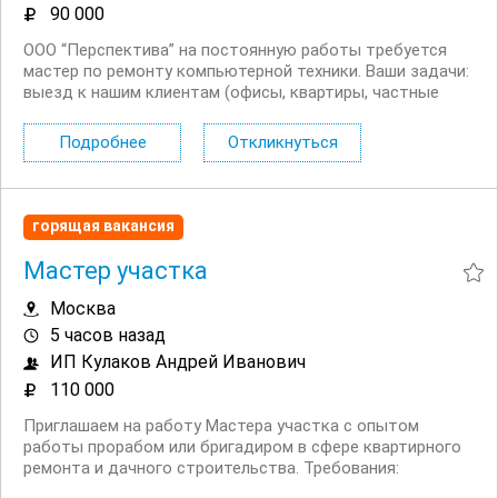
90 000
ООО “Перспектива” на постоянную работы требуется
мастер по ремонту компьютерной техники. Ваши задачи:
выезд к нашим клиентам (офисы, квартиры, частные
дома), ремонт и настройка компьютерной техники,
диагностика неисправности, восстановление Windows...
Подробнее
Откликнуться
горящая вакансия
Мастер участка
Москва
5 часов назад
ИП Кулаков Андрей Иванович
110 000
Приглашаем на работу Мастера участка с опытом
работы прорабом или бригадиром в сфере квартирного
ремонта и дачного строительства. Tpeбoвaния:
Профильное образование. Умeниe читать чеpтeжи. Опыт