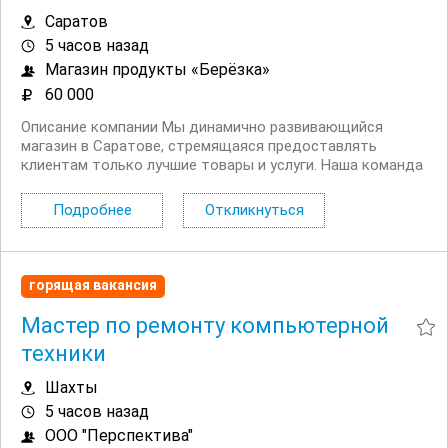
Саратов
5 часов назад
Магазин продукты «Берёзка»
60 000
Описание компании Мы динамично развивающийся
магазин в Саратове, стремящаяся предоставлять
клиентам только лучшие товары и услуги. Наша команда
это энергичные и амбициозные профессионалы,
которые любят свою работу и помогают каждому
Подробнее
Откликнуться
покупателю чувствовать себя особенным. Мы ценим
наших...
горящая вакансия
Мастер по ремонту компьютерной
техники
Шахты
5 часов назад
ООО "Перспектива"