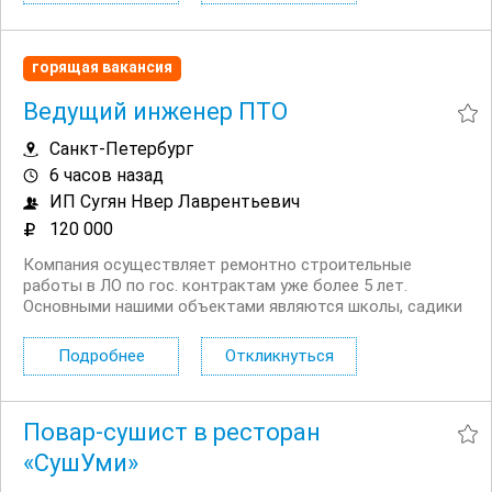
горящая вакансия
Ведущий инженер ПТО
Санкт-Петербург
6 часов назад
ИП Сугян Нвер Лаврентьевич
120 000
Компания осуществляет ремонтно строительные
работы в ЛО по гос. контрактам уже более 5 лет.
Основными нашими объектами являются школы, садики
и дома культуры. Производственный офис компании
располагается в Ленинградской области дер. Бегуницы
Подробнее
Откликнуться
(в 2 часах езды на муниципальном прямом транспорте
до г....
Повар-сушист в ресторан
«СушУми»