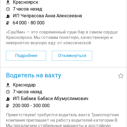
Красноярск
7 часов назад
ИП Чепрасова Анна Алексеевна
64 000 - 80 000
«СушУми» — это современный суши бар в самом сердце
Красноярска. Мы готовим понятную, качественную и
невероятно вкусную еду: от классической
«Филадельфии» до трендовых суши сэндвичей. Наш
приоритет — свежие ингредиенты и открытость к
Подробнее
Откликнуться
гостям. Сейчас мы расширяем команду и ищем
талантливого,...
Водитель на вахту
Краснодар
7 часов назад
ИП Бабаев Бабаси Абумуслимович
200 000 - 300 000
Приветствуем! требуется водитель вахта Транспортная
компания приглашает на работу водителей категории В.
Мы предлагаем стабильные маршруты и достойную