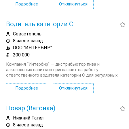
Графики несения дежурств различные 1/2; 1/3, 2/2; 5/2
Подробнее
Откликнуться
Заработная плата 2 раза в месяц Обязанности: Охрана...
Водитель категории C
Севастополь
8 часов назад
ООО "ИНТЕРБИР"
200 000
Компания “Интербир” — дистрибьютор пива и
алкогольных напитков приглашает на работу
ответственного водителя категории С для регулярных
междугородних рейсов. Требования к кандидату:
Водительские права категории C; Опыт работы по
Подробнее
Откликнуться
категории C от 2 лет; ...
Повар (Вагонка)
Нижний Тагил
8 часов назад