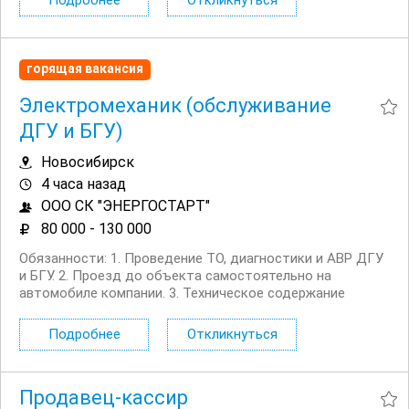
Подробнее
Откликнуться
Первая выплата поступает через две недели,...
горящая вакансия
Электромеханик (обслуживание
ДГУ и БГУ)
Новосибирск
4 часа назад
ООО СК "ЭНЕРГОСТАРТ"
80 000 - 130 000
Обязанности: 1. Проведение ТО, диагностики и АВР ДГУ
и БГУ. 2. Проезд до объекта самостоятельно на
автомобиле компании. 3. Техническое содержание
автомобиля компании в исправности. Требования: 1.
Опыт по обслуживанию оборудования (механика и
Подробнее
Откликнуться
электрика) от 2 х лет. 2. Водительские права категории...
Продавец-кассир