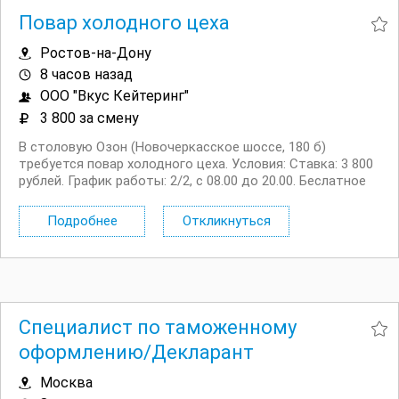
Повар холодного цеха
Ростов-на-Дону
8 часов назад
ООО "Вкус Кейтеринг"
3 800 за смену
В столовую Озон (Новочеркасское шоссе, 180 б)
требуется повар холодного цеха. Условия: Ставка: 3 800
рублей. График работы: 2/2, с 08.00 до 20.00. Беслатное
питание. Предоставляется транспорт из г. Ростова на
Дону, г. Батайска, г. Новочеркасск, г. Аксая, Красный...
Подробнее
Откликнуться
Специалист по таможенному
оформлению/Декларант
Москва