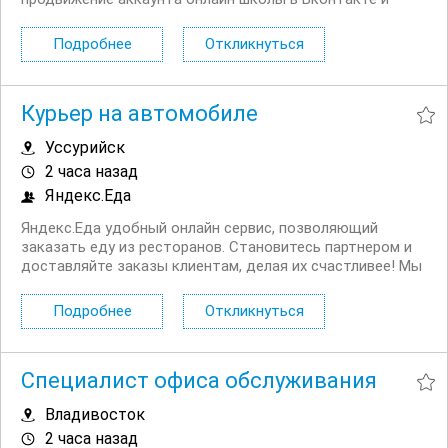
Телеграм, разработка долгосрочной SMM стратегии,
составление контент плана на месяц с учетом воронки и
Подробнее
Откликнуться
общей...
Курьер на автомобиле
Уссурийск
2 часа назад
Яндекс.Еда
Яндекс.Еда удобный онлайн сервис, позволяющий
заказать еду из ресторанов. Становитесь партнером и
доставляйте заказы клиентам, делая их счастливее! Мы
в поиске команды курьеров для компании,
сотрудничающей с сервисом Яндекс.Еда. Условия:
Подробнее
Откликнуться
Первая выплата поступает через две недели,...
Специалист офиса обслуживания
Владивосток
2 часа назад