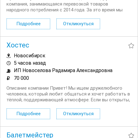
компания, занимающаяся перевозкой товаров
народного потребления с 2014 года. За это время мы
зарекомендовали себя как надежный партнер для наших
клиентов. Сейчас мы ищем опытного и ответственного
Подробнее
Откликнуться
водителя категории Е, который станет частью нашей...
Хостес
Новосибирск
5 часов назад
ИП Новоселова Радамира Александровна
70 000
Описание компании Привет! Мы ищем дружелюбного
человека, который любит общаться и хочет работать в
тёплой, поддерживающей атмосфере. Если вы открыты,
позитивны и готовы быстро учиться — давайте
работать вместе! Мы поможем вам освоиться с первых
Подробнее
Откликнуться
дней: всему научим, всему подскажем. Идеально...
Балетмейстер