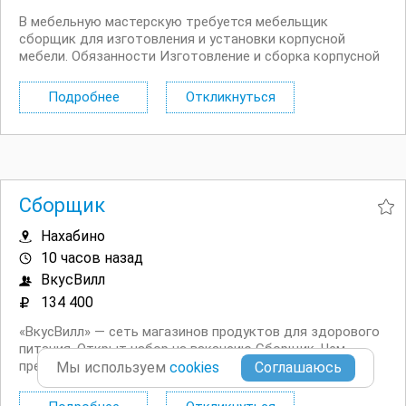
В мебельную мастерскую требуется мебельщик
сборщик для изготовления и установки корпусной
мебели. Обязанности Изготовление и сборка корпусной
мебели по чертежам и проектам; Работа с лдсп, МДФ,
фанерой и другими материалами; Раскрой, присадка,
Подробнее
Откликнуться
кромление и установка мебельной фурнитуры; Сборка...
Сборщик
Нахабино
10 часов назад
ВкусВилл
134 400
«ВкусВилл» — сеть магазинов продуктов для здорового
питания. Открыт набор на вакансию Сборщик. Чем
предстоит заниматься? Комплектовать и собирать
Мы используем
cookies
интернет заказы. Проверять сроки годности и товарный
вид продуктов. Проводить инвентаризацию товаров.