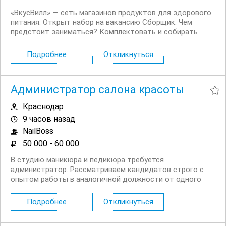
«ВкусВилл» — сеть магазинов продуктов для здорового
питания. Открыт набор на вакансию Сборщик. Чем
предстоит заниматься? Комплектовать и собирать
интернет заказы. Проверять сроки годности и товарный
вид продуктов. Проводить инвентаризацию товаров.
Подробнее
Откликнуться
Общаться с...
Администратор салона красоты
Краснодар
9 часов назад
NailBoss
50 000 - 60 000
В студию маникюра и педикюра требуется
администратор. Рассматриваем кандидатов строго с
опытом работы в аналогичной должности от одного
года и глубоким пониманием стандартов клиентского
сервиса. Требования: • Опыт работы администратором в
Подробнее
Откликнуться
сфере услуг от 1 года. • обязательно опыт общения с...