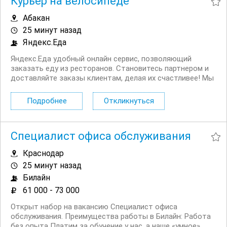
Курьер на велосипеде
Абакан
25 минут назад
Яндекс.Еда
Яндекс.Еда удобный онлайн сервис, позволяющий
заказать еду из ресторанов. Становитесь партнером и
доставляйте заказы клиентам, делая их счастливее! Мы
в поиске команды курьеров для компании,
сотрудничающей с сервисом Яндекс.Еда. Условия:
Подробнее
Откликнуться
Первая выплата поступает через две недели,...
Специалист офиса обслуживания
Краснодар
25 минут назад
Билайн
61 000 - 73 000
Открыт набор на вакансию Специалист офиса
обслуживания. Преимущества работы в Билайн: Работа
без опыта Платим за обучение у нас, а наше «умное»