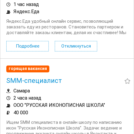
1 час назад
Яндекс.Еда
Яндекс.Еда удобный онлайн сервис, позволяющий
заказать еду из ресторанов. Становитесь партнером и
доставляйте заказы клиентам, делая их счастливее! Мы
в поиске команды курьеров для компании,
сотрудничающей с сервисом Яндекс.Еда. Условия:
Подробнее
Откликнуться
Первая выплата поступает через две недели,...
горящая вакансия
SMM-специалист
Самара
2 часа назад
ООО "РУССКАЯ ИКОНОПИСНАЯ ШКОЛА"
40 000
Ищем SMM специалиста в онлайн школу по написанию
икон “Русская Иконописная Школа”. Задачи: ведение и
продвижение аккаунта онлайн школы в Вконтакте и