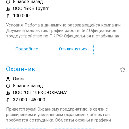
8 часов назад
ООО "БКБ Групп"
100 000
Условия: Работа в динамично развивающейся компании;
Дружный коллектив; График работы 5/2 Официальное
трудоустройство по ТК РФ Официальная и стабильная
заработная плата Обязанности: Электронное
декларирование (ЭД2). Своевременное и качественное
Подробнее
Откликнуться
составление ДТ, ДТС, КДТ с соблюдением требований...
Охранник
Омск
8 часов назад
ООО "ОП "ЛЕКС-ОХРАНА"
32 000 - 45 000
Приветствуем! Охранному предприятию, в связи с
расширением и увеличением охраняемых объектов
требуются сотрудники. Объекты охраны и графики
работы различные Условия: Регион работы: Омск