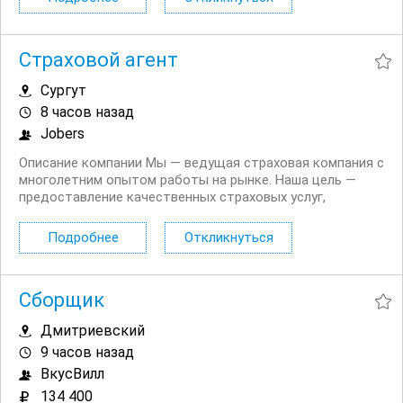
Наша команда состоит из...
Страховой агент
Сургут
8 часов назад
Jobers
Описание компании Мы — ведущая страховая компания с
многолетним опытом работы на рынке. Наша цель —
предоставление качественных страховых услуг,
которые помогают клиентам защитить себя и свои
активы. Мы ориентированы на постоянное развитие и
Подробнее
Откликнуться
совершенствование, а также ценим вклад каждого...
Сборщик
Дмитриевский
9 часов назад
ВкусВилл
134 400