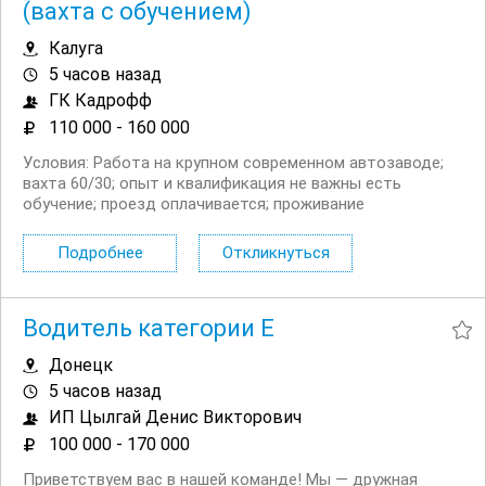
(вахта с обучением)
Калуга
5 часов назад
ГК Кадрофф
110 000 - 160 000
Условия: Работа на крупном современном автозаводе;
вахта 60/30; опыт и квалификация не важны есть
обучение; проезд оплачивается; проживание
предоставляется; бесплатные комплексные обеды;
выплаты зарплаты 3 (!) раза в месяц; Обязанности:
Подробнее
Откликнуться
работа на линии сварки/сборки и комплектовки....
Водитель категории Е
Донецк
5 часов назад
ИП Цылгай Денис Викторович
100 000 - 170 000
Приветствуем вас в нашей команде! Мы — дружная