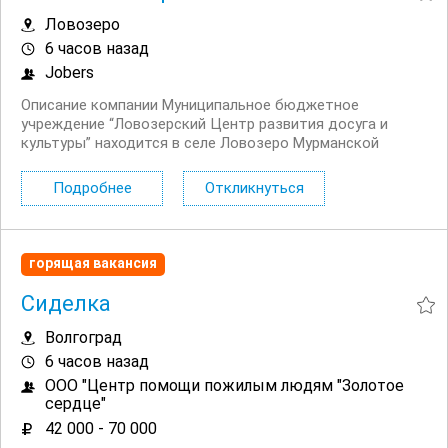
Ловозеро
6 часов назад
Jobers
Описание компании Муниципальное бюджетное
учреждение “Ловозерский Центр развития досуга и
культуры” находится в селе Ловозеро Мурманской
области. Наше село центр Кольского полуострова, в
котором сохраняют и развивают традиции народного
Подробнее
Откликнуться
Севера. Ловозерский црдк активно...
горящая вакансия
Сиделка
Волгоград
6 часов назад
ООО "Центр помощи пожилым людям "Золотое
сердце"
42 000 - 70 000