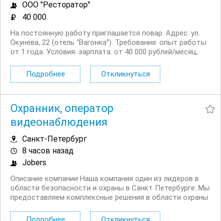
ООО "Ресторатор"
40 000
На постоянную работу приглашается повар. Адрес: ул.
Окунева, 22 (отель “Вагонка”). Требования: опыт работы:
от 1 года. Условия: зарплата: от 40 000 рублей/месяц,
график сменный: 2/2, с 06:00 до...
Подробнее
Откликнуться
Охранник, оператор
видеонаблюдения
Санкт-Петербург
8 часов назад
Jobers
Описание компании Наша компания один из лидеров в
области безопасности и охраны в Санкт Петербурге. Мы
предоставляем комплексные решения в области охраны
и управления безопасностью для различных объектов,
включая торговые центры, офисы и жилые комплексы.
Подробнее
Откликнуться