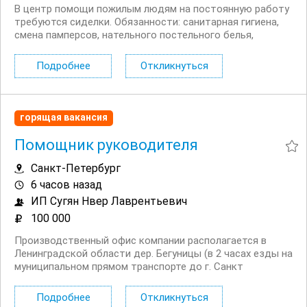
В центр помощи пожилым людям на постоянную работу
требуются сиделки. Обязанности: санитарная гигиена,
смена памперсов, нательного постельного белья,
контроль приема лекарств, измерение давления,
бытовая помощь: приготовление пищи, кормление,
Подробнее
Откликнуться
влажная уборка, стирка при наличии стиральной...
горящая вакансия
Помощник руководителя
Санкт-Петербург
6 часов назад
ИП Сугян Нвер Лаврентьевич
100 000
Производственный офис компании располагается в
Ленинградской области дер. Бегуницы (в 2 часах езды на
муниципальном прямом транспорте до г. Санкт
Петербург). Обязанности: Организация рабочего дня
руководителя (календарь, встречи, напоминания)
Подробнее
Откликнуться
Ведение деловой переписки и коммуникации (почта,...