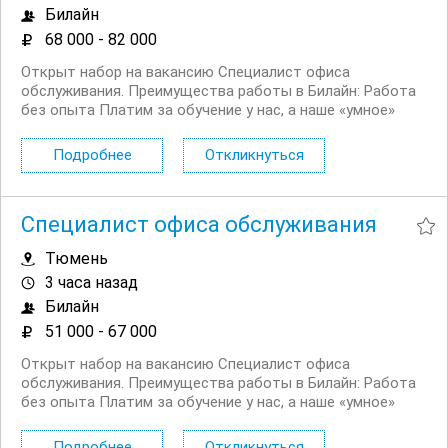
Билайн
68 000 - 82 000
Открыт набор на вакансию Специалист офиса
обслуживания. Преимущества работы в Билайн: Работа
без опыта Платим за обучение у нас, а наше «умное»
мобильное приложение помогает сотрудникам легко и
быстро отвечать на любые вопросы клиентов Рядом с
Подробнее
Откликнуться
домом, подбираем офис рядом с...
Специалист офиса обслуживания
Тюмень
3 часа назад
Билайн
51 000 - 67 000
Открыт набор на вакансию Специалист офиса
обслуживания. Преимущества работы в Билайн: Работа
без опыта Платим за обучение у нас, а наше «умное»
мобильное приложение помогает сотрудникам легко и
быстро отвечать на любые вопросы клиентов Рядом с
Подробнее
Откликнуться