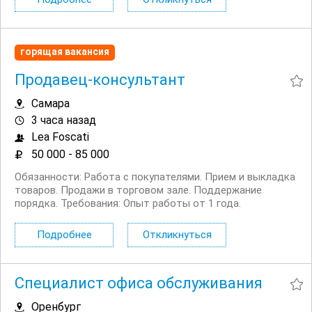
домом, подбираем офис рядом с...
горящая вакансия
Продавец-консультант
Самара
3 часа назад
Lea Foscati
50 000 - 85 000
Обязанности: Работа с покупателями. Прием и выкладка
товаров. Продажи в торговом зале. Поддержание
порядка. Требования: Опыт работы от 1 года.
Коммуникабельность Условия: Зарплата: от 50 000 до 85
000 рублей за 18 рабочих дней. Премии. Официальное
Подробнее
Откликнуться
трудоустройство. Стабильная...
Специалист офиса обслуживания
Оренбург