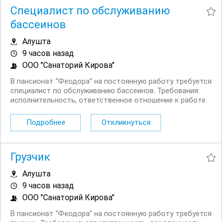
Специалист по обслуживанию
бассеинов
Алушта
9 часов назад
ООО "Санаторий Кирова"
В пансионат “Феодора” на постоянную работу требуется
специалист по обслуживанию бассеинов. Требования:
исполнительность, ответственное отношение к работе.
Условия: полный рабочий день, зарплата: 3500 руб/
смена. Адрес: г....
Подробнее
Откликнуться
Грузчик
Алушта
9 часов назад
ООО "Санаторий Кирова"
В пансионат “Феодора” на постоянную работу требуется