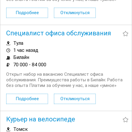
мобильное приложение помогает сотрудникам легко и
быстро отвечать на любые вопросы клиентов Рядом с
Подробнее
Откликнуться
домом, подбираем офис рядом с...
Специалист офиса обслуживания
Тула
1 час назад
Билайн
70 000 - 84 000
Открыт набор на вакансию Специалист офиса
обслуживания. Преимущества работы в Билайн: Работа
без опыта Платим за обучение у нас, а наше «умное»
мобильное приложение помогает сотрудникам легко и
быстро отвечать на любые вопросы клиентов Рядом с
Подробнее
Откликнуться
домом, подбираем офис рядом с...
Курьер на велосипеде
Томск