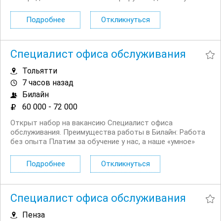
оплату труда. Основные условия: Заработная плата: от
140 000 рублей., переработка оплачивается
Подробнее
Откликнуться
дополнительно. Локация: проживание на
месторождениях...
Специалист офиса обслуживания
Тольятти
7 часов назад
Билайн
60 000 - 72 000
Открыт набор на вакансию Специалист офиса
обслуживания. Преимущества работы в Билайн: Работа
без опыта Платим за обучение у нас, а наше «умное»
мобильное приложение помогает сотрудникам легко и
быстро отвечать на любые вопросы клиентов Рядом с
Подробнее
Откликнуться
домом, подбираем офис рядом с...
Специалист офиса обслуживания
Пенза