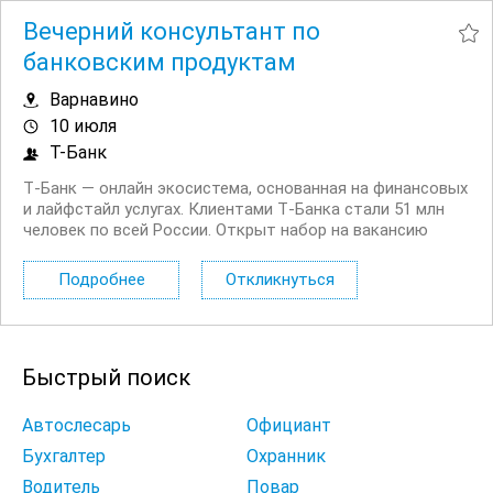
Вечерний консультант по
банковским продуктам
Варнавино
10 июля
Т-Банк
Т‑Банк — онлайн экосистема, основанная на финансовых
и лайфстайл услугах. Клиентами Т‑Банка стали 51 млн
человек по всей России. Открыт набор на вакансию
Вечерний консультант по банковским продуктам. Что вы
будете делать: Консультировать клиентов по
Подробнее
Откликнуться
депозитным продуктам на входящих звонках...
Быстрый поиск
Автослесарь
Официант
Бухгалтер
Охранник
Водитель
Повар