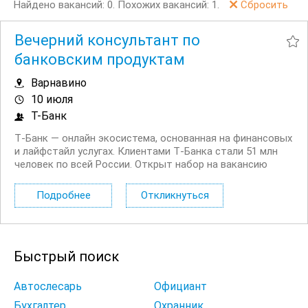
Найдено вакансий: 0.
Похожих вакансий: 1.
Сбросить
Вечерний консультант по
банковским продуктам
Варнавино
10 июля
Т-Банк
Т‑Банк — онлайн экосистема, основанная на финансовых
и лайфстайл услугах. Клиентами Т‑Банка стали 51 млн
человек по всей России. Открыт набор на вакансию
Вечерний консультант по банковским продуктам. Что вы
будете делать: Консультировать клиентов по
Подробнее
Откликнуться
депозитным продуктам на входящих звонках...
Быстрый поиск
Автослесарь
Официант
Бухгалтер
Охранник