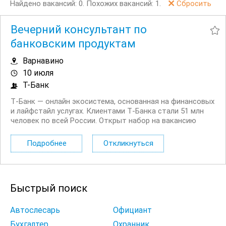
Найдено вакансий: 0.
Похожих вакансий: 1.
Сбросить
Вечерний консультант по
банковским продуктам
Варнавино
10 июля
Т-Банк
Т‑Банк — онлайн экосистема, основанная на финансовых
и лайфстайл услугах. Клиентами Т‑Банка стали 51 млн
человек по всей России. Открыт набор на вакансию
Вечерний консультант по банковским продуктам. Что вы
будете делать: Консультировать клиентов по
Подробнее
Откликнуться
депозитным продуктам на входящих звонках...
Быстрый поиск
Автослесарь
Официант
Бухгалтер
Охранник