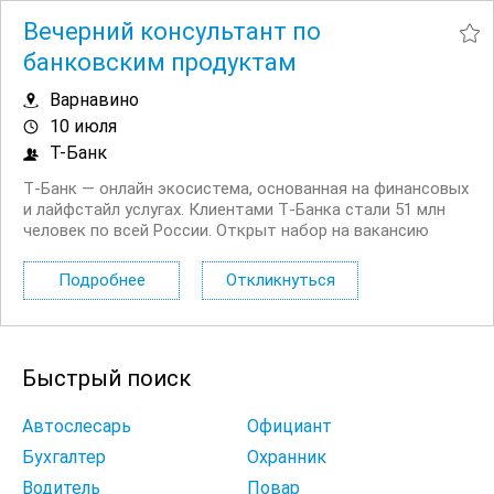
Вечерний консультант по
банковским продуктам
Варнавино
10 июля
Т-Банк
Т‑Банк — онлайн экосистема, основанная на финансовых
и лайфстайл услугах. Клиентами Т‑Банка стали 51 млн
человек по всей России. Открыт набор на вакансию
Вечерний консультант по банковским продуктам. Что вы
будете делать: Консультировать клиентов по
Подробнее
Откликнуться
депозитным продуктам на входящих звонках...
Быстрый поиск
Автослесарь
Официант
Бухгалтер
Охранник
Водитель
Повар