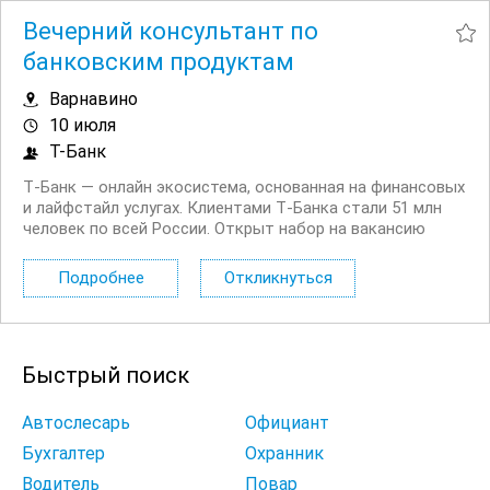
Вечерний консультант по
банковским продуктам
Варнавино
10 июля
Т-Банк
Т‑Банк — онлайн экосистема, основанная на финансовых
и лайфстайл услугах. Клиентами Т‑Банка стали 51 млн
человек по всей России. Открыт набор на вакансию
Вечерний консультант по банковским продуктам. Что вы
будете делать: Консультировать клиентов по
Подробнее
Откликнуться
депозитным продуктам на входящих звонках...
Быстрый поиск
Автослесарь
Официант
Бухгалтер
Охранник
Водитель
Повар