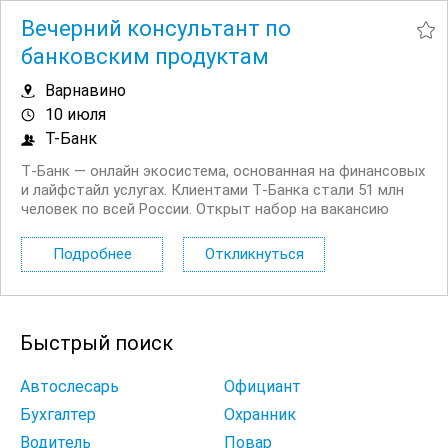
Вечерний консультант по
банковским продуктам
Варнавино
10 июля
Т-Банк
Т‑Банк — онлайн экосистема, основанная на финансовых
и лайфстайл услугах. Клиентами Т‑Банка стали 51 млн
человек по всей России. Открыт набор на вакансию
Вечерний консультант по банковским продуктам. Что вы
будете делать: Консультировать клиентов по
Подробнее
Откликнуться
депозитным продуктам на входящих звонках...
Быстрый поиск
Автослесарь
Официант
Бухгалтер
Охранник
Водитель
Повар