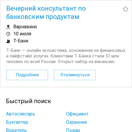
Вечерний консультант по
банковским продуктам
Варнавино
10 июля
Т-Банк
Т‑Банк — онлайн экосистема, основанная на финансовых
и лайфстайл услугах. Клиентами Т‑Банка стали 51 млн
человек по всей России. Открыт набор на вакансию
Вечерний консультант по банковским продуктам. Что вы
будете делать: Консультировать клиентов по
Подробнее
Откликнуться
депозитным продуктам на входящих звонках...
Быстрый поиск
Автослесарь
Официант
Бухгалтер
Охранник
Водитель
Повар