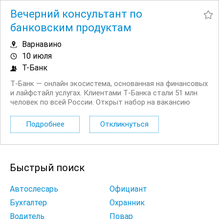
Вечерний консультант по
банковским продуктам
Варнавино
10 июля
Т-Банк
Т‑Банк — онлайн экосистема, основанная на финансовых
и лайфстайл услугах. Клиентами Т‑Банка стали 51 млн
человек по всей России. Открыт набор на вакансию
Вечерний консультант по банковским продуктам. Что вы
будете делать: Консультировать клиентов по
Подробнее
Откликнуться
депозитным продуктам на входящих звонках...
Быстрый поиск
Автослесарь
Официант
Бухгалтер
Охранник
Водитель
Повар