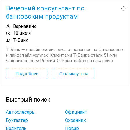
Вечерний консультант по
банковским продуктам
Варнавино
10 июля
Т-Банк
Т‑Банк — онлайн экосистема, основанная на финансовых
и лайфстайл услугах. Клиентами Т‑Банка стали 51 млн
человек по всей России. Открыт набор на вакансию
Вечерний консультант по банковским продуктам. Что вы
будете делать: Консультировать клиентов по
Подробнее
Откликнуться
депозитным продуктам на входящих звонках...
Быстрый поиск
Автослесарь
Официант
Бухгалтер
Охранник
Водитель
Повар