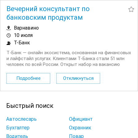
Вечерний консультант по
банковским продуктам
Варнавино
10 июля
Т-Банк
Т‑Банк — онлайн экосистема, основанная на финансовых
и лайфстайл услугах. Клиентами Т‑Банка стали 51 млн
человек по всей России. Открыт набор на вакансию
Вечерний консультант по банковским продуктам. Что вы
будете делать: Консультировать клиентов по
Подробнее
Откликнуться
депозитным продуктам на входящих звонках...
Быстрый поиск
Автослесарь
Официант
Бухгалтер
Охранник
Водитель
Повар