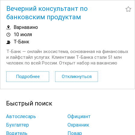
Вечерний консультант по
банковским продуктам
Варнавино
10 июля
Т-Банк
Т‑Банк — онлайн экосистема, основанная на финансовых
и лайфстайл услугах. Клиентами Т‑Банка стали 51 млн
человек по всей России. Открыт набор на вакансию
Вечерний консультант по банковским продуктам. Что вы
будете делать: Консультировать клиентов по
Подробнее
Откликнуться
депозитным продуктам на входящих звонках...
Быстрый поиск
Автослесарь
Официант
Бухгалтер
Охранник
Водитель
Повар