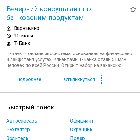
Вечерний консультант по
банковским продуктам
Варнавино
10 июля
Т-Банк
Т‑Банк — онлайн экосистема, основанная на финансовых
и лайфстайл услугах. Клиентами Т‑Банка стали 51 млн
человек по всей России. Открыт набор на вакансию
Вечерний консультант по банковским продуктам. Что вы
будете делать: Консультировать клиентов по
Подробнее
Откликнуться
депозитным продуктам на входящих звонках...
Быстрый поиск
Автослесарь
Официант
Бухгалтер
Охранник
Водитель
Повар