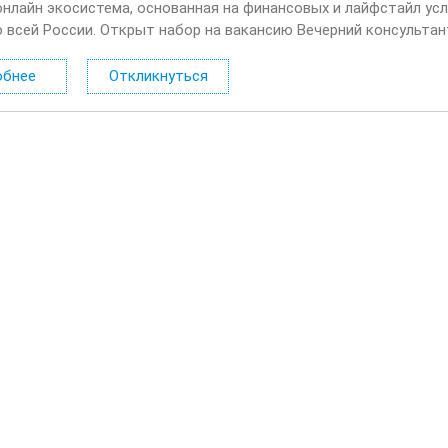
онлайн экосистема, основанная на финансовых и лайфстайл усл
о всей России. Открыт набор на вакансию Вечерний консультан
лать: Консультировать клиентов по депозитным продуктам на 
обнее
Откликнуться