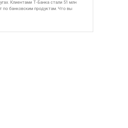
угах. Клиентами Т‑Банка стали 51 млн
т по банковским продуктам. Что вы
входящих звонках...