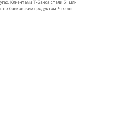
угах. Клиентами Т‑Банка стали 51 млн
т по банковским продуктам. Что вы
входящих звонках...