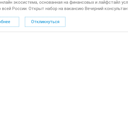
онлайн экосистема, основанная на финансовых и лайфстайл усл
о всей России. Открыт набор на вакансию Вечерний консультан
лать: Консультировать клиентов по депозитным продуктам на 
обнее
Откликнуться