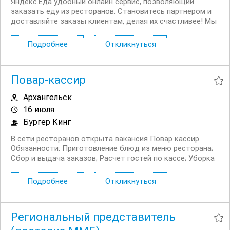
Яндекс.Еда удобный онлайн сервис, позволяющий
заказать еду из ресторанов. Становитесь партнером и
доставляйте заказы клиентам, делая их счастливее! Мы
в поиске команды курьеров для компании,
сотрудничающей с сервисом Яндекс.Еда. Условия:
Подробнее
Откликнуться
Первая выплата поступает через две недели,...
Повар-кассир
Архангельск
16 июля
Бургер Кинг
В сети ресторанов открыта вакансия Повар кассир.
Обязанности: Приготовление блюд из меню ресторана;
Сбор и выдача заказов; Расчет гостей по кассе; Уборка
служебных и гостевых помещений ресторана; Помощь
гостям ресторана. Условия: Официальное...
Подробнее
Откликнуться
Региональный представитель