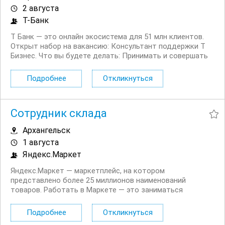
2 августа
Т-Банк
Т Банк — это онлайн экосистема для 51 млн клиентов.
Открыт набор на вакансию: Консультант поддержки Т
Бизнес. Что вы будете делать: Принимать и совершать
звонки юридическим лицам Решать возникающие
вопросы, связанные как с продуктами компании, так и с
Подробнее
Откликнуться
внешними факторами: гос....
Сотрудник склада
Архангельск
1 августа
Яндекс.Маркет
Яндекс.Маркет — маркетплейс, на котором
представлено более 25 миллионов наименований
товаров. Работать в Маркете — это заниматься
значимым делом вместе с небезразличными и
высокоскоростными людьми, быстро реагировать на
Подробнее
Откликнуться
изменения и помогать друг другу. Приглашаем