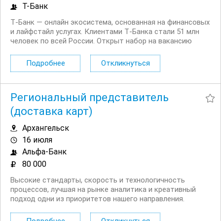
Т-Банк
Т‑Банк — онлайн экосистема, основанная на финансовых
и лайфстайл услугах. Клиентами Т‑Банка стали 51 млн
человек по всей России. Открыт набор на вакансию
Вечерний консультант по банковским продуктам. Что вы
будете делать: Консультировать клиентов по
Подробнее
Откликнуться
депозитным продуктам на входящих звонках...
Региональный представитель
(доставка карт)
Архангельск
16 июля
Альфа-Банк
80 000
Высокие стандарты, скорость и технологичность
процессов, лучшая на рынке аналитика и креативный
подход одни из приоритетов нашего направления.
Приглашаем представителей банка/региональных
представителей для доставки карт. Чем предстоит