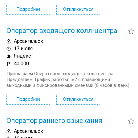
клиентам в чате и на входящих звонках по вопросам
использования мобильной связи Помогать с
Подробнее
Откликнуться
настройками мобильной связи ...
Оператор входящего колл-центра
Архангельск
17 июля
Яндекс
40 000
Приглашаем Операторов входящего колл центра.
Предлагаем: График работы: 5/2 с плавающими
выходными и фиксированными сменами (8 часов в день)
Официальное трудоустройство, полную занятость
Удалённую работу и гибкий график — 5/2 с плавающими
Подробнее
Откликнуться
выходными и фиксированными сменами...
Оператор раннего взыскания
Архангельск