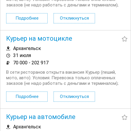
заказов (не надо работать с деньгами и терминалом);
Сменный график работы на выбор: 5/2, 6/1, 2/2 + ночное
время до 03:00; Выходные плавающие при любом
Подробнее
Откликнуться
графике; Доход...
Курьер на мотоцикле
Архангельск
31 июля
70 000 - 202 917
В сети ресторанов открыта вакансия Курьер (пеший,
мото, авто). Условия: Перевозка только оплаченных
заказов (не надо работать с деньгами и терминалом);
Сменный график работы на выбор: 5/2, 6/1, 2/2 + ночное
время до 03:00; Выходные плавающие при любом
Подробнее
Откликнуться
графике; Доход...
Курьер на автомобиле
Архангельск