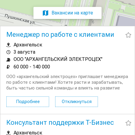
Вакансии на карте
Менеджер по работе с клиентами
Архангельск
3 августа
ООО "АРХАНГЕЛЬСКИЙ ЭЛЕКТРОЦЕХ"
60 000 - 140 000
ООО «архангельский электроцех» приглашает менеджера
по работе с клиентами! Хотите расти и зарабатывать,
быть частью сильной команды и влиять на развитие
предприятия? Мы ищем энергичного, ответственного и
нацеленного на результат специалиста, который станет
Подробнее
Откликнуться
связующим звеном между нашим...
Консультант поддержки Т-Бизнес
Архангельск