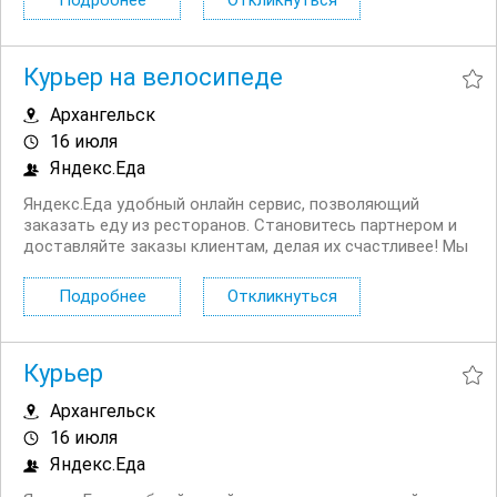
Подробнее
Откликнуться
заниматься: Доставлять клиентам банковские
продукты....
Курьер на велосипеде
Архангельск
16 июля
Яндекс.Еда
Яндекс.Еда удобный онлайн сервис, позволяющий
заказать еду из ресторанов. Становитесь партнером и
доставляйте заказы клиентам, делая их счастливее! Мы
в поиске команды курьеров для компании,
сотрудничающей с сервисом Яндекс.Еда. Условия:
Подробнее
Откликнуться
Первая выплата поступает через две недели,...
Курьер
Архангельск
16 июля
Яндекс.Еда