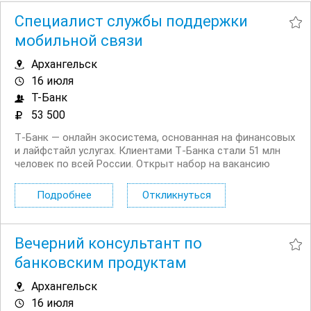
Специалист службы поддержки
мобильной связи
Архангельск
16 июля
Т-Банк
53 500
Т‑Банк — онлайн экосистема, основанная на финансовых
и лайфстайл услугах. Клиентами Т‑Банка стали 51 млн
человек по всей России. Открыт набор на вакансию
Специалист службы поддержки мобильной связи в
регионах. Что вы будете делать: Работать с
Подробнее
Откликнуться
действующими и потенциальными клиентами на...
Вечерний консультант по
банковским продуктам
Архангельск
16 июля