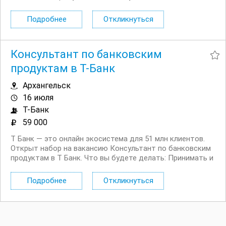
Консультировать клиентов по депозитным продуктам
на входящих звонках Работать на входящих обращениях
Подробнее
Откликнуться
— заниматься поиском клиентов не нужно...
Консультант по банковским
продуктам в Т-Банк
Архангельск
16 июля
Т-Банк
59 000
Т Банк — это онлайн экосистема для 51 млн клиентов.
Открыт набор на вакансию Консультант по банковским
продуктам в Т Банк. Что вы будете делать: Принимать и
распределять поступающие обращения
Консультировать действующих и потенциальных
Подробнее
Откликнуться
клиентов банка по телефону и в чате Вам...