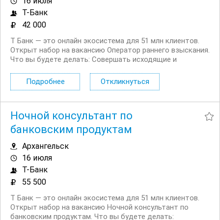
16 июля
Т-Банк
42 000
Т Банк — это онлайн экосистема для 51 млн клиентов.
Открыт набор на вакансию Оператор раннего взыскания.
Что вы будете делать: Совершать исходящие и
принимать входящие звонки Вести телефонные
переговоры с должниками и их окружением Выставлять
Подробнее
Откликнуться
требование на оплату долга,...
Ночной консультант по
банковским продуктам
Архангельск
16 июля
Т-Банк
55 500
Т Банк — это онлайн экосистема для 51 млн клиентов.
Открыт набор на вакансию Ночной консультант по
банковским продуктам. Что вы будете делать: