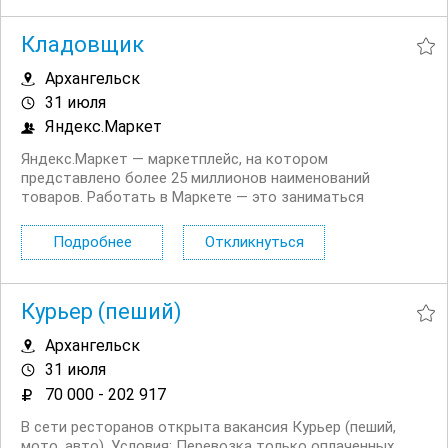
Сотрудников скалада/Кладовщиков на...
Кладовщик
Архангельск
31 июля
Яндекс.Маркет
Яндекс.Маркет — маркетплейс, на котором
представлено более 25 миллионов наименований
товаров. Работать в Маркете — это заниматься
значимым делом вместе с небезразличными и
высокоскоростными людьми, быстро реагировать на
Подробнее
Откликнуться
изменения и помогать друг другу. Приглашаем
Кладовщиков на работу вахтой в...
Курьер (пеший)
Архангельск
31 июля
70 000 - 202 917
В сети ресторанов открыта вакансия Курьер (пеший,
мото, авто). Условия: Перевозка только оплаченных