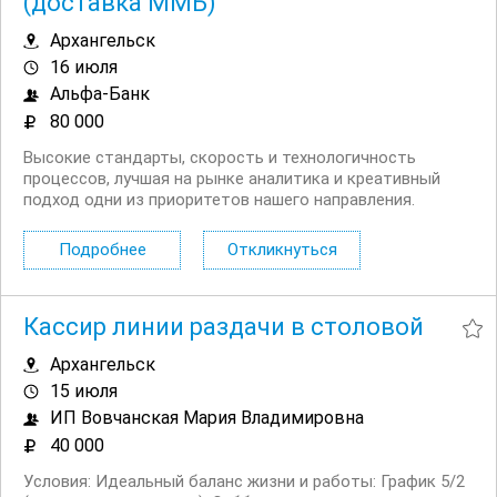
(доставка ММБ)
Архангельск
16 июля
Альфа-Банк
80 000
Высокие стандарты, скорость и технологичность
процессов, лучшая на рынке аналитика и креативный
подход одни из приоритетов нашего направления.
Приглашаем региональных представителей банка. Чем
предстоит заниматься: Доставлять юридическим лицам
Подробнее
Откликнуться
банковские продукты. Подписывать...
Кассир линии раздачи в столовой
Архангельск
15 июля
ИП Вовчанская Мария Владимировна
40 000
Условия: Идеальный баланс жизни и работы: График 5/2