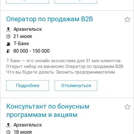
сотрудников с перспективой роста....
Оператор по продажам B2B
Архангельск
21 июля
Т-Банк
80 000 - 150 000
Т Банк — это онлайн экосистема для 51 млн клиентов.
Открыт набор на вакансию Оператор по продажам B2B.
Что вы будете делать: Звонить предпринимателям.
Будут и холодные, и горячие звонки Выявлять
потребности клиентов и подбирать нужные услуги. Мы
Подробнее
Откликнуться
действительно пытаемся помочь и быть...
Консультант по бонусным
программам и акциям
Архангельск
18 июля