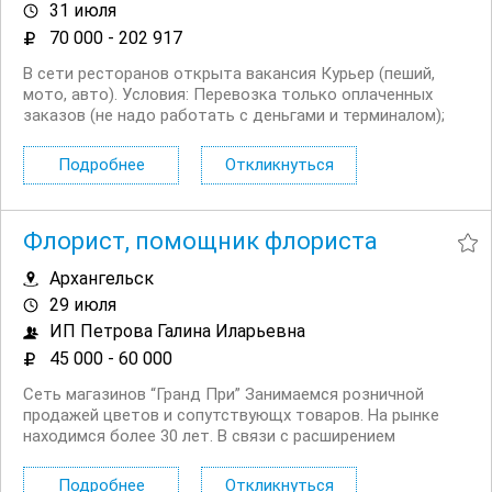
31 июля
70 000 - 202 917
В сети ресторанов открыта вакансия Курьер (пеший,
мото, авто). Условия: Перевозка только оплаченных
заказов (не надо работать с деньгами и терминалом);
Сменный график работы на выбор: 5/2, 6/1, 2/2 + ночное
время до 03:00; Выходные плавающие при любом
Подробнее
Откликнуться
графике; Доход...
Флорист, помощник флориста
Архангельск
29 июля
ИП Петрова Галина Иларьевна
45 000 - 60 000
Сеть магазинов “Гранд При” Занимаемся розничной
продажей цветов и сопутствующх товаров. На рынке
находимся более 30 лет. В связи с расширением
торговой сети, нуждаемся в новых сотрудниках.
Обратите внимание “Это не подработка!” Мы ищем
Подробнее
Откликнуться