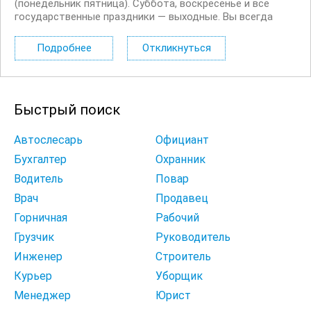
(понедельник пятница). Суббота, воскресенье и все
государственные праздники — выходные. Вы всегда
знаете свой план на месяц вперед и сможете
планировать личные дела без сюрпризов Полный
Подробнее
Откликнуться
социальный пакет: Оформление по Трудовому кодексу
РФ с...
Быстрый поиск
Автослесарь
Официант
Бухгалтер
Охранник
Водитель
Повар
Врач
Продавец
Горничная
Рабочий
Грузчик
Руководитель
Инженер
Строитель
Курьер
Уборщик
Менеджер
Юрист