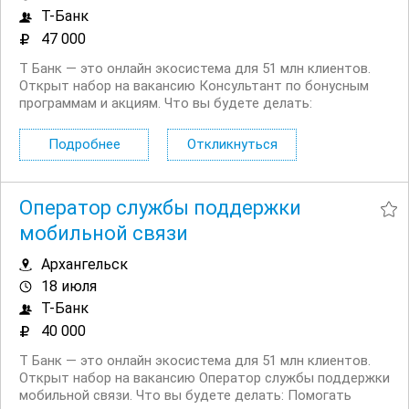
Т-Банк
47 000
Т Банк — это онлайн экосистема для 51 млн клиентов.
Открыт набор на вакансию Консультант по бонусным
программам и акциям. Что вы будете делать:
Консультировать клиентов по вопросам начисления и
использования кэшбэка, бонусов и участия в акциях
Подробнее
Откликнуться
Помогать разобраться в условиях...
Оператор службы поддержки
мобильной связи
Архангельск
18 июля
Т-Банк
40 000
Т Банк — это онлайн экосистема для 51 млн клиентов.
Открыт набор на вакансию Оператор службы поддержки
мобильной связи. Что вы будете делать: Помогать