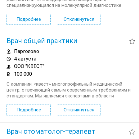
специализирующаяся на молекулярной диагностике
заболеваний. Она была основана в 2004 году и является
одним из лидеров в области молекулярной медицины в
Подробнее
Откликнуться
России. CMD предлагает широкий спектр...
Врач общей практики
Парголово
4 августа
ООО "КВЕСТ"
100 000
О компании: «квест» многопрофильный медицинский
центр, отвечающий самым современным требованиям и
стандартам. Мы являемся экспертами в области
здоровья и успешно работаем по следующим
направлениям: вакцинация, анализы, педиатрия,
Подробнее
Откликнуться
отоларингология, аллергология, пульмонология,...
Врач стоматолог-терапевт