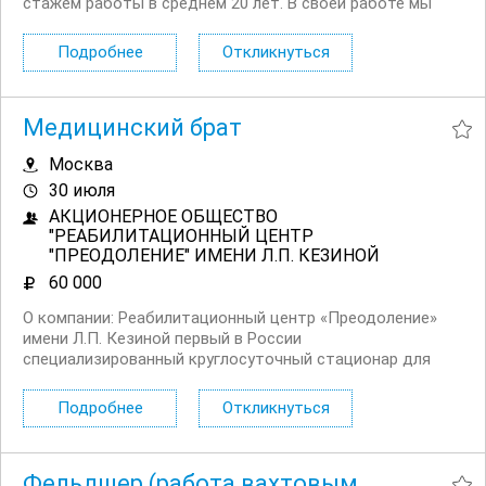
стажем работы в среднем 20 лет. В своей работе мы
используем только высококачественные, проверенные
материалы, и особое место уделяем инфекционной
Подробнее
Откликнуться
безопасности наших пациентов, что гарантирует
моющее...
Медицинский брат
Москва
30 июля
АКЦИОНЕРНОЕ ОБЩЕСТВО
"РЕАБИЛИТАЦИОННЫЙ ЦЕНТР
"ПРЕОДОЛЕНИЕ" ИМЕНИ Л.П. КЕЗИНОЙ
60 000
О компании: Реабилитационный центр «Преодоление»
имени Л.П. Кезиной первый в России
специализированный круглосуточный стационар для
пациентов с тяжёлыми нарушениями движения и
самообслуживания вследствие травм, инсультов и
Подробнее
Откликнуться
неврологических заболеваний. С 2007 года центр
помогает людям возвращаться...
Фельдшер (работа вахтовым