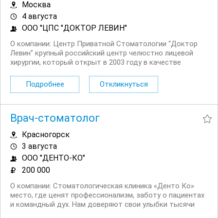
Москва
4 августа
ООО "ЦПС "ДОКТОР ЛЕВИН"
О компании: Центр Приватной Стоматологии “Доктор
Левин” крупный российский центр челюстно лицевой
хирургии, который открыт в 2003 году в качестве
клинической базы всемирно известной компании Nobel
Biocare. Обязанности: Проведение терапевтических
Подробнее
Откликнуться
стоматологических процедур....
Врач-стоматолог
Красногорск
3 августа
ООО "ДЕНТО-КО"
200 000
О компании: Стоматологическая клиника «Денто Ко»
место, где ценят профессионализм, заботу о пациентах
и командный дух. Нам доверяют свои улыбки тысячи
довольных пациентов. Присоединяйся к нам и стань