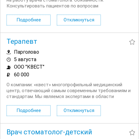
на работу врача стоматолога. Обязанности:
Консультировать пациентов по вопросам
стоматологического здоровья и лечения. Проводить
диагностику заболеваний полости рта и назначать
Подробнее
Откликнуться
соответствующее лечение. ...
Терапевт
Парголово
5 августа
ООО "КВЕСТ"
60 000
О компании: «квест» многопрофильный медицинский
центр, отвечающий самым современным требованиям и
стандартам. Мы являемся экспертами в области
здоровья и успешно работаем по следующим
направлениям: вакцинация, анализы, педиатрия,
Подробнее
Откликнуться
отоларингология, аллергология, пульмонология,...
Врач стоматолог-детский