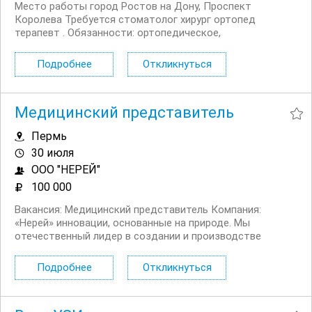
Место работы город Ростов на Дону, Проспект
Королева Требуется стоматолог хирург ортопед
терапевт . Обязанности: ортопедическое,
терапевтическое (и/или хирургическое приветствуется)
лeчениe пaциентов, провeдeниe комплекcной
Подробнее
Откликнуться
диагностики c иcпользoваниeм КТ прицельного Rg
снимка, ; ...
Медицинский представитель
Пермь
30 июля
ООО "НЕРЕЙ"
100 000
Вакансия: Медицинский представитель Компания:
«Нерей» инновации, основанные на природе. Мы
отечественный лидер в создании и производстве
препаратов на основе натуральных компонентов. Наша
миссия укреплять здоровье людей с помощью
Подробнее
Откликнуться
безопасных, научно обоснованных и
высокоэффективных...