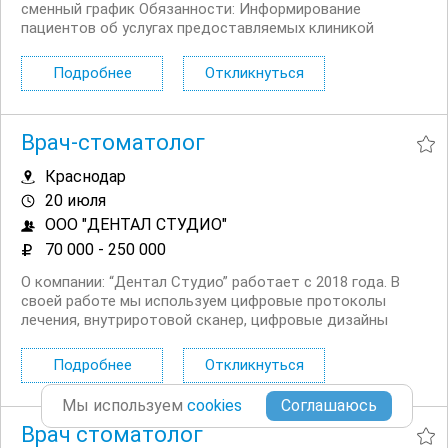
сменный график Обязанности: Информирование
пациентов об услугах предоставляемых клиникой
Оформление медицинской документации Ведение
кассовых операций Входящие /исходящие звонки
Подробнее
Откликнуться
Поддержание чистоты на...
Врач-стоматолог
Краснодар
20 июля
ООО "ДЕНТАЛ СТУДИО"
70 000 - 250 000
О компании: “Дентал Студио” работает с 2018 года. В
своей работе мы используем цифровые протоколы
лечения, внутриротовой сканер, цифровые дизайны
улыбок, хирургические шаблоны, 3D печать.
Обязанности: Терапевтический приём c микроскопом.
Подробнее
Откликнуться
Ведение медицинской...
Мы используем
cookies
Врач стоматолог