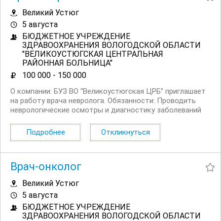
Великий Устюг
5 августа
БЮДЖЕТНОЕ УЧРЕЖДЕНИЕ
ЗДРАВООХРАНЕНИЯ ВОЛОГОДСКОЙ ОБЛАСТИ
"ВЕЛИКОУСТЮГСКАЯ ЦЕНТРАЛЬНАЯ
РАЙОННАЯ БОЛЬНИЦА"
100 000 - 150 000
О компании: БУЗ ВО “Великоустюгская ЦРБ” приглашает
на работу врача невролога. Обязанности: Проводить
неврологические осмотры и диагностику заболеваний
нервной системы. Разрабатывать и корректировать
план лечения пациентов согласно установленным
Подробнее
Откликнуться
протоколам. ...
Врач-онколог
Великий Устюг
5 августа
БЮДЖЕТНОЕ УЧРЕЖДЕНИЕ
ЗДРАВООХРАНЕНИЯ ВОЛОГОДСКОЙ ОБЛАСТИ