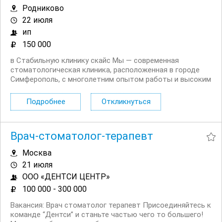
Родниково
22 июля
ип
150 000
в Стабильную клинику скайс Мы — современная
стоматологическая клиника, расположенная в городе
Симферополь, с многолетним опытом работы и высоким
уровнем сервиса. Наша команда состоит из опытных
специалистов, которые используют передовые методы
Подробнее
Откликнуться
диагностики и лечения, обеспечивая нашим пациентам...
Врач-стоматолог-терапевт
Москва
21 июля
ООО «ДЕНТСИ ЦЕНТР»
100 000 - 300 000
Вакансия: Врач стоматолог терапевт Присоединяйтесь к
команде “Дентси” и станьте частью чего то большего!