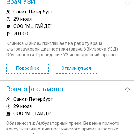
Врач УЗИ
Санкт-Петербург
29 июля
ООО "МЦ ГАЙДЕ"
70 000
Клиника «Гайде» приглашает на работу врача
ультразвуковой диагностики (врача УЗИ/врача УЗД).
Обязанности: Проведение УЗ исследований: органы
брюшной полости, почки, щитовидная железа, молочные
железы, органы малого таза у женщин и мужчин, сосуды
Подробнее
Откликнуться
шеи и головы, нижних конечностей, ЭХО КГ и...
Врач-офтальмолог
Санкт-Петербург
29 июля
ООО "МЦ ГАЙДЕ"
Обязанности: Амбулаторный прием: Ведение полного
консультативно диагностического приема взрослых