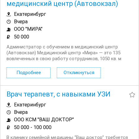
медицинский центр (Автовокзал)
Екатеринбург
Вчера
ООО "МИРА"
50 000
Администратор с обучением в медицинский центр
(Автовокзал) Медицинский центр «Мира» — это 135
вовлеченных в свою работу сотрудников, 1050 кв. м
уютных современных площадей и атмосфера, в которой
хочется работать и развиваться. Вклад в здоровье
Подробнее
Откликнуться
нации — звучит громко, но именно этим занимается...
Врач терапевт, с навыками УЗИ
Екатеринбург
Вчера
ООО КСМ "ВАШ ДОКТОР"
50 000 - 100 000
В клинику семейной медицины “Ваш доктор” требуется