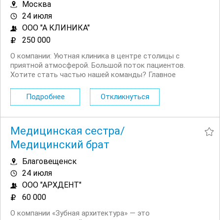
Москва
24 июля
ООО "А КЛИНИКА"
250 000
О компании: Уютная клиника в центре столицы с
приятной атмосферой. Большой поток пациентов.
Хотите стать частью нашей команды? Главное
искреннее желание делать людей красивыми и
уверенными в себе! Мы приглашаем Вас в нашу команду,
Подробнее
Откликнуться
где Вы сможете повышать свой профессиональный
уровень,...
Медицинская сестра/
Медицинский брат
Благовещенск
24 июля
ООО "АРХДЕНТ"
60 000
О компании «Зубная архитектура» — это