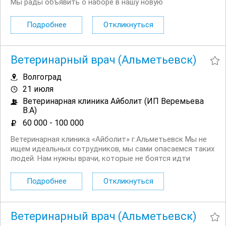
Мы рады объявить о наборе в нашу новую
стоматологическую клинику “Дентси”, расположенную в
сердце Москвы. Если вы ищете возможность
Подробнее
Откликнуться
реализовать свой потенциал, работать...
Ветеринарный врач (Альметьевск)
Волгоград
21 июля
Ветеринарная клиника Айболит (ИП Веремьева
В.А)
60 000 - 100 000
Ветеринарная клиника «Айболит» г.Альметьевск Мы не
ищем идеальных сотрудников, мы сами опасаемся таких
людей. Нам нужны врачи, которые не боятся идти
вперед, возможно ошибаться, а возможно нет. Люди,
которые готовы признавать свои ошибки и разбирать их
Подробнее
Откликнуться
вместе с нами. Врачи, которые...
Ветеринарный врач (Альметьевск)