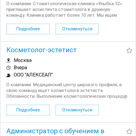
О компании: Стоматологическая клиника «Улыбка 32»
приглашает ассистента стоматолога в дружную
команду. Клиника работает более 10 лет. Мы ищем
аккуратного и внимательного специалиста, которому
важно развиваться в профессии и помогать врачу
Подробнее
Откликнуться
обеспечивать комфорт пациента во время лечения....
Косметолог-эстетист
Москва
Вчера
ООО "АЛЕКСЕАЛ"
О компании: Медицинский центр широкого профиля, в
свою команду ищет косметолога эстетиста.
Обязанности: Выполнение косметологических процедур
по уходу за кожей лица и тела. Консультирование
клиентов по подбору процедур и уходовых средств.
Подробнее
Откликнуться
Проведение процедур лазерной и...
Администратор с обучением в