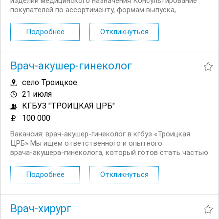
изделий медицинского назначения Консультирование
покупателей по ассортименту, формам выпуска,
условиям хранения Работа с рецептурными лекарствами
(включая жнвлп) Поддержание порядка на рабочем
Подробнее
Откликнуться
месте и в торговом зале Ведение первичной
документации...
Врач‑акушер‑гинеколог
село Троицкое
21 июля
КГБУЗ "ТРОИЦКАЯ ЦРБ"
100 000
Вакансия: врач‑акушер‑гинеколог в кгбуз «Троицкая
ЦРБ» Мы ищем ответственного и опытного
врача‑акушера‑гинеколога, который готов стать частью
нашей команды и оказывать качественную
медицинскую помощь жителям района. В кгбуз
Подробнее
Откликнуться
«Троицкая ЦРБ» вы сможете не только реализовать
свой профессиональный...
Врач‑хирург