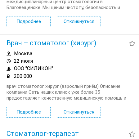
междисциплинарный центр стоматологии в
Благовещенске. Мы ценим чистоту, безопасность и
заботу о пациентах. Присоединяйтесь к нам и начните
свой путь в медицине вместе с профессионалами Мы
Подробнее
Откликнуться
предлагаем: Современное рабочее место Дружный
коллектив и отзывчивый...
Врач – стоматолог (хирург)
Москва
22 июля
ООО "СИЛИКОН"
200 000
врач стоматолог хирург (взрослый приём) Описание
компании Сеть наших клинок уже более 35
предоставляет качественную медицинскую помощь и
заботу нашим пациентам. Профессионализм врачей
наших клиник оценили огромное количество пациентов.
Подробнее
Откликнуться
Наши клиники оборудованы всем самым современным
оборудованием....
Стоматолог-терапевт