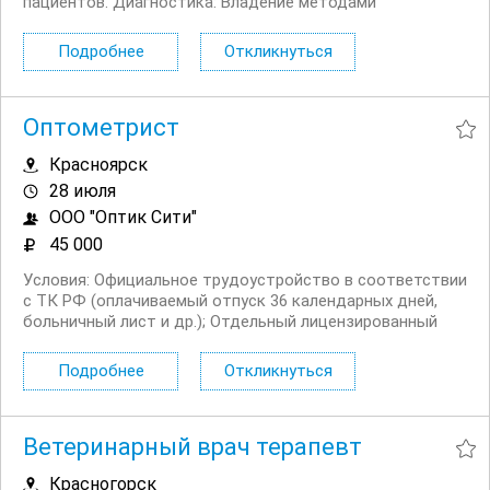
пациентов. Диагностика: Владение методами
биомикроскопии, офтальмоскопии, тонометрии,
рефрактометрии, периметрии. Манипуляции: Удаление
Подробнее
Откликнуться
инородных тел, промывание носослезных каналов,
подбор очков и...
Оптометрист
Красноярск
28 июля
ООО "Оптик Сити"
45 000
Условия: Официальное трудоустройство в соответствии
с ТК РФ (оплачиваемый отпуск 36 календарных дней,
больничный лист и др.); Отдельный лицензированный
медицинский кабинет, оснащенный диагностическим
оборудованием; Корпоративное обучение новинкам
Подробнее
Откликнуться
оптического рынка, регулярное посещение тренингов и...
Ветеринарный врач терапевт
Красногорск