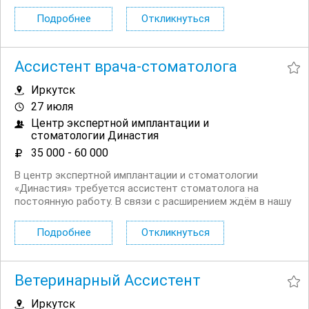
лучших товаров России» и войдя в число лучших клиник
страны. Сейчас мы активно расширяемся и ставим перед
Подробнее
Откликнуться
собой амбициозную цель — создать...
Ассистент врача-стоматолога
Иркутск
27 июля
Центр экспертной имплантации и
стоматологии Династия
35 000 - 60 000
В центр экспертной имплантации и стоматологии
«Династия» требуется ассистент стоматолога на
постоянную работу. В связи с расширением ждём в нашу
команду грамотного специалиста, настроенного на
долгосрочную и ответственную работу. Предоставляем
Подробнее
Откликнуться
современное оборудование и комфортное рабочее
место,...
Ветеринарный Ассистент
Иркутск