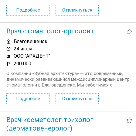
широкий спектр стоматологических услуг взрослым и
детям. Наша команда приятные и заботливые
Подробнее
Откликнуться
специалисты, которые любят свою работу, постоянно...
Врач стоматолог-ортодонт
Благовещенск
24 июля
ООО "АРХДЕНТ"
200 000
О компании «Зубная архитектура» — это современный,
динамически развивающийся междисциплинарный центр
стоматологии в Благовещенске. Мы заботимся о
безопасности, чистоте и комфорте наших пациентов и
сотрудников. Предоставляем самое современное и
Подробнее
Откликнуться
качественное оборудование для работы.
Присоединяйтесь...
Врач косметолог-трихолог
(дерматовенеролог)