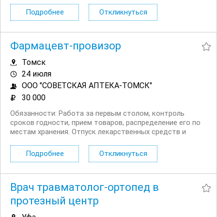
современных клинических рекомендациях и ценит
Подробнее
Откликнуться
спокойную, профессиональную организацию работы.
Обязанности...
Фармацевт-провизор
Томск
24 июля
ООО "СОВЕТСКАЯ АПТЕКА-ТОМСК"
30 000
Обязанности: Работа за первым столом, контроль
сроков годности, прием товаров, распределение его по
местам хранения. Отпуск лекарственных средств и
изделий медицинского назначения, а также других
товаров аптечного ассортимента Требования: Наличие
Подробнее
Откликнуться
сертификата специалиста Санитарная книжка Условия:...
Врач травматолог-ортопед в
протезный центр