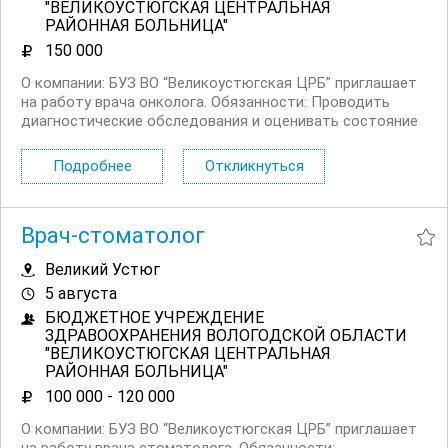
"ВЕЛИКОУСТЮГСКАЯ ЦЕНТРАЛЬНАЯ
РАЙОННАЯ БОЛЬНИЦА"
150 000
О компании: БУЗ ВО “Великоустюгская ЦРБ” приглашает
на работу врача онколога. Обязанности: Проводить
диагностические обследования и оценивать состояние
пациентов с подозрением на онкологические
заболевания. Разрабатывать и реализовывать
Подробнее
Откликнуться
индивидуальные планы лечения для...
Врач-стоматолог
Великий Устюг
5 августа
БЮДЖЕТНОЕ УЧРЕЖДЕНИЕ
ЗДРАВООХРАНЕНИЯ ВОЛОГОДСКОЙ ОБЛАСТИ
"ВЕЛИКОУСТЮГСКАЯ ЦЕНТРАЛЬНАЯ
РАЙОННАЯ БОЛЬНИЦА"
100 000 - 120 000
О компании: БУЗ ВО “Великоустюгская ЦРБ” приглашает