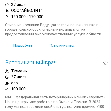
27 июля
ООО "АЙБОЛИТ"
120 000 - 170 000
Описание компании Ведущая ветеринарная клиника в
городе Красногорск, специализирующаяся на
предоставлении высококачественных услуг в области
диагностики и лечения домашних животных, ищет
квалифицированного ветеринарного врача терапевта.
Подробнее
Откликнуться
Наша команда состоит из опытных специалистов,
стремящихся к...
Ветеринарный врач
Тюмень
27 июля
ооо
100 000
Мы — федеральная сеть ветеринарных клиник «евровет».
Наши центры уже работают в Омске и Тюмени. В 2024
году мы подтвердили свой статус, получив премию «100