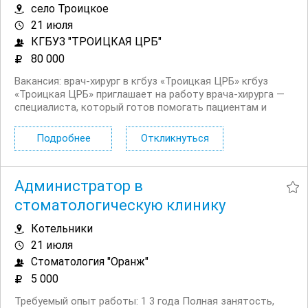
село Троицкое
21 июля
КГБУЗ "ТРОИЦКАЯ ЦРБ"
80 000
Вакансия: врач‑хирург в кгбуз «Троицкая ЦРБ» кгбуз
«Троицкая ЦРБ» приглашает на работу врача‑хирурга —
специалиста, который готов помогать пациентам и
быть опорой для команды. Мы ценим профессионализм,
внимательность и ответственное отношение к делу и
Подробнее
Откликнуться
предлагаем достойные условия труда и надёжную...
Администратор в
стоматологическую клинику
Котельники
21 июля
Стоматология "Оранж"
5 000
Требуемый опыт работы: 1 3 года Полная занятость,