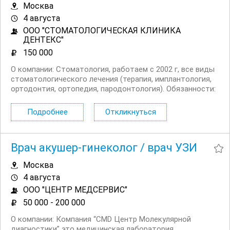
Москва
4 августа
ООО "СТОМАТОЛОГИЧЕСКАЯ КЛИНИКА
ДЕНТЕКС"
150 000
О компании: Стоматология, работаем с 2002 г, все виды
стоматологического лечения (терапия, имплантология,
ортодонтия, ортопедия, пародонтология). Обязанности:
Первичный прием пациентов (детей от 1 года),работа
без наркоза; Квалифицированное оказание медицинской
Подробнее
Откликнуться
помощи в рамках...
Врач акушер-гинеколог / врач УЗИ
Москва
4 августа
ООО "ЦЕНТР МЕДСЕРВИС"
50 000 - 200 000
О компании: Компания “CMD Центр Молекулярной
диагностики” это медицинская лаборатория,