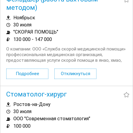
методом)
Ноябрьск
30 июля
"СКОРАЯ ПОМОЩЬ"
130 000 - 147 000
О компании: ООО «Служба скорой медицинской помощи»
профессиональная медицинская организация,
предоставляющая услуги скорой помощи в янао, хмао,
Красноярский край, Якутия. Мы предлагаем стабильную
работу в развивающейся компании с современным
Подробнее
Откликнуться
подходом к организации труда. Обязанности:...
Стоматолог-хирург
Ростов-на-Дону
30 июля
ООО "Современная стоматология"
100 000