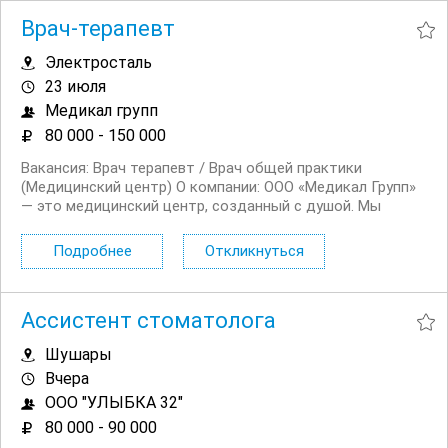
Врач-терапевт
Электросталь
23 июля
Медикал групп
80 000 - 150 000
Вакансия: Врач терапевт / Врач общей практики
(Медицинский центр) О компании: ООО «Медикал Групп»
— это медицинский центр, созданный с душой. Мы
работаем без компромиссов в качестве услуг, ценим
время наших клиентов и обеспечиваем проведение
Подробнее
Откликнуться
полного медицинского осмотра в комфортных условиях.
Мы...
Ассистент стоматолога
Шушары
Вчера
ООО "УЛЫБКА 32"
80 000 - 90 000