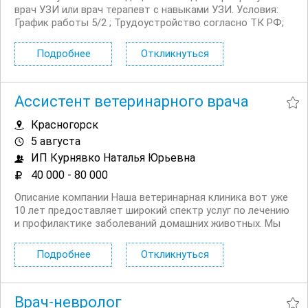
врач УЗИ или врач терапевт с навыками УЗИ. Условия:
График работы 5/2 ; Трудоустройство согласно ТК РФ;
Обучение, повышение квалификации; Отпуск 28
календарных дней; Рабочее место по адресу
Подробнее
Откликнуться
Техническая,94; Комфортные условия труда...
Ассистент ветеринарного врача
Красногорск
5 августа
ИП Курнявко Наталья Юрьевна
40 000 - 80 000
Описание компании Наша ветеринарная клиника вот уже
10 лет предоставляет широкий спектр услуг по лечению
и профилактике заболеваний домашних животных. Мы
стремимся обеспечить наивысший уровень
медицинского обслуживания и заботы о питомцах, что
Подробнее
Откликнуться
делает нашу команду неотъемлемой частью жизни
наших...
Врач-невролог