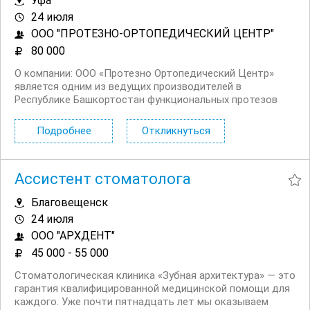
Уфа
24 июля
ООО "ПРОТЕЗНО-ОРТОПЕДИЧЕСКИЙ ЦЕНТР"
80 000
О компании: ООО «Протезно Ортопедический Центр»
является одним из ведущих производителей в
Республике Башкортостан функциональных протезов
верхних и нижних конечностей. В нашу деятельность
входит оказание протезно ортопедической помощи
Подробнее
Откликнуться
населению, обеспечение техническими средствами
реабилитации,...
Ассистент стоматолога
Благовещенск
24 июля
ООО "АРХДЕНТ"
45 000 - 55 000
Стоматологическая клиника «Зубная архитектура» — это
гарантия квалифицированной медицинской помощи для
каждого. Уже почти пятнадцать лет мы оказываем