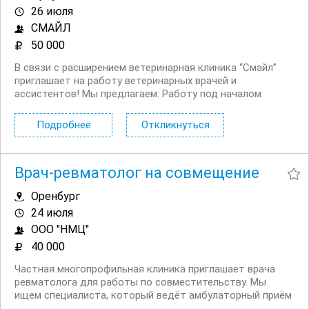
26 июля
СМАЙЛ
50 000
В связи с расширением ветеринарная клиника “Смайл”
приглашает на работу ветеринарных врачей и
ассистентов! Мы предлагаем: Работу под началом
опытных и квалифицированных специалистов на
современном диагностическом оборудовании
Подробнее
Откликнуться
Возможность обучения за счет компании ...
Врач-ревматолог на совмещение
Оренбург
24 июля
ООО "НМЦ"
40 000
Частная многопрофильная клиника приглашает врача
ревматолога для работы по совместительству. Мы
ищем специалиста, который ведёт амбулаторный приём
взрослых пациентов, уверенно ориентируется в